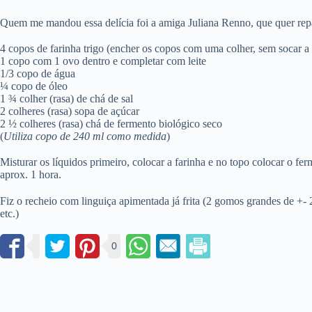
Quem me mandou essa delícia foi a amiga Juliana Renno, que quer rep
4 copos de farinha trigo (encher os copos com uma colher, sem socar a 
1 copo com 1 ovo dentro e completar com leite
1/3 copo de água
¼ copo de óleo
1 ¾ colher (rasa) de chá de sal
2 colheres (rasa) sopa de açúcar
2 ½ colheres (rasa) chá de fermento biológico seco
(
Utiliza copo de 240 ml como medida
)
Misturar os líquidos primeiro, colocar a farinha e no topo colocar o f
aprox. 1 hora.
Fiz o recheio com linguiça apimentada já frita (2 gomos grandes de +- 2
etc.)
0