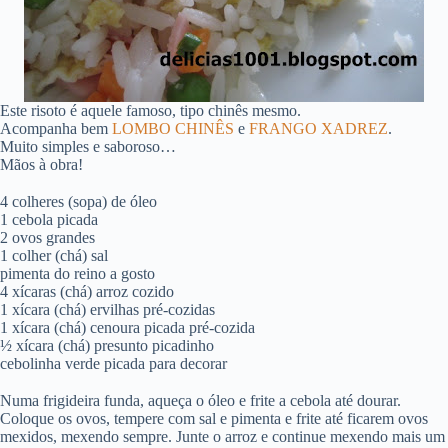
Este risoto é aquele famoso, tipo chinês mesmo.
Acompanha bem
LOMBO CHINÊS
e
FRANGO XADREZ
.
Muito simples e saboroso…
Mãos à obra!
4 colheres (sopa) de óleo
1 cebola picada
2 ovos grandes
1 colher (chá) sal
pimenta do reino a gosto
4 xícaras (chá) arroz cozido
1 xícara (chá) ervilhas pré-cozidas
1 xícara (chá) cenoura picada pré-cozida
½ xícara (chá) presunto picadinho
cebolinha verde picada para decorar
Numa frigideira funda, aqueça o óleo e frite a cebola até dourar.
Coloque os ovos, tempere com sal e pimenta e frite até ficarem ovos
mexidos, mexendo sempre. Junte o arroz e continue mexendo mais um