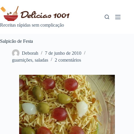
Pular
para
o
conteúdo
Receitas rápidas sem complicação
Salpicão de Festa
Deborah
7 de junho de 2010
guarnições
,
saladas
2 comentários