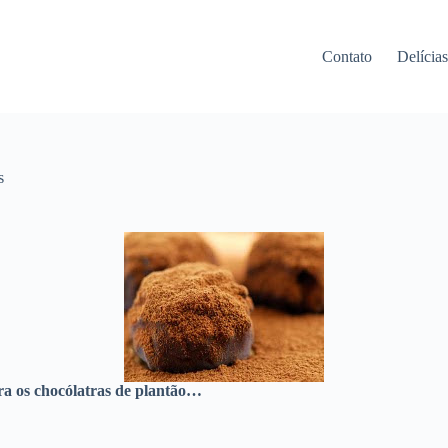
Contato
Delícia
s
ara os chocólatras de plantão…