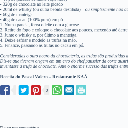
• 320g de chocolate ao leite picado
• 20ml de whisky (ou outra bebida destilada) –
ou simplesmente não ac
• 60g de manteiga
• 40g de cacau (100% puro) em pó
1. Numa panela, ferva o leite com a glucose.
2. Retire do fogo e coloque o chocolate aos poucos, mexendo até derret
3. Junte o whisky e, por último a manteiga.
4. Deixe esfriar e modelo as trufas na mão.
5. Finalize, passando as trufas no cacau em pó.
Consideradas o ouro negro da chocolateria, as trufas são produzidas 
Diz-se que tiveram origem em um erro do chef patissier da corte aus
inventasse a trufa de chocolate. Ante o enorme sucesso das trufas entre 
Receita do Pascal Valero – Restaurante KAÁ
0
Deixe um comentário