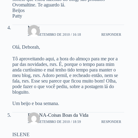
Ovomaltine. Te aguardo lá.
Beijos
Patty
Marly
20 DE SETEMBRO DE 2010 / 16:18
RESPONDER
Olá, Deborah,
Tô aproveitando aqui, a hora do almoço para me por a
par das novidades, rsrs. É, porque o tempo para mim
anda curtíssimo e mal tenho tido tempo para manter o
meu blog, rsrs. Adoro pernil, e recheado então, nem se
fala, rsrs. Esse seu parece que ficou muito bom! Olha,
pode fazer o que você pediu, sobre a postagem lá do
bloguito.
Um beijo e boa semana.
ELIANA-Coisas Boas da Vida
20 DE SETEMBRO DE 2010 / 18:59
RESPONDER
ISLENE