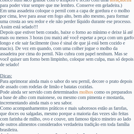
para poder virar sempre que me lembro. Conserve em geladeira.)
Em uma assadeira coloque o pernil com a capa de gordura e o molho
por cima, leve para assar em fogo alto, bem alto mesmo, para formar
uma crosta ao seu redor e ele não perder líquido durante ese processo.
Assim está selado!!!
Depois que estiver bem corado, baixe o forno ao mínimo e deixe lá até
mais ou menos 3 horas (ou mais) até você espetar a peça com um garfo
longo e ele sair facilmente (isso é sinal de que já está bem cozido e
macio). De vez em quando, com uma colher jogue o molho da
assadeira por cima do pernil. Não cubra com papel nenhum. Mas se
você quiser um forno bem limpinho, coloque sem culpa, mas só depois
de selado!
Dicas:
Para aprimorar ainda mais o sabor do seu pernil, decore o prato depois
de assado com rodelas de limão e batatas cozidas.
Pode ainda ser servido com determinados
molhos
como os preparados
a base de alho com maionese, ou mesmo com pimenta e mostarda,
incrementando ainda mais o seu sabor.
Como acompanhamentos práticos e mais saborosos estão as farofas,
que doces ou salgadas, mesmo porque a maioria das vezes são feitas
com farinha de milho, ovo e couve, um famoso típico mineiro ao lado
de outros alimentos considerados verdadeira tradição em toda família
brasileira.