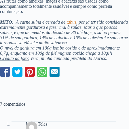
As frutas como ameixas, maçãs e abacaxis são usadas como
acompanhamento totalmente saudável e sempre como perfeita
combinação.
MITO:
A carne suína é cercada de
tabus
, por já ter sido considerada
extremamente gordurosa e fazer mal à saúde. Mas o que poucos
sabem, é que de meados da década de 80 até hoje, o suíno perdeu
31% de sua gordura, 14% de calorias e 10% de colesterol e sua carne
tornou-se saudável e muito saborosa.
O nível de gordura em 100g lombo cozido é de aproximadamente
6,7g, enquanto em 100g de filé mignon cozido chega a 10g!!!
Crédito da foto:
Vera, minha cunhada predileta do Dorico.
7 comentários
Islene Teles