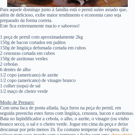
Para aquele domingo junto à família está o pernil suíno assado que,
além de delicioso, exibe maior rendimento e economia caso seja
preparado da forma correta.
Este fica extremamente macio e saboroso!
1 peça de pernil com aproximadamente 2kg
150g de bacon cortados em palitos
150g de lingüiça defumada cortada em cubos
2 cenouras cortada em cubos
150g de azeitonas verdes
2 cebolas
6 dentes de alho
1/2 copo (americano) de azeite
1/2 copo (americano) de vinagre branco
1 colher (sopa) de sal
1/2 maço de cheiro verde
Modo de Preparo:
Com uma faca de ponta afiada, faça furos na peça do pernil, em
seguida preencha estes furos com lingüiça, cenoura, bacon e azeitonas.
Bata no liqüidificador a cebola, o alho, o azeite, o vinagre (ou vinho
branco seco), o sal e o cheiro verde. Jogue em cima da peça e deixe
descansar por pelo menos 1h. Eu costumo temperar de véspera. (Eu
coloco num saco grande com o tempero e fecho com uma
abraçadeira