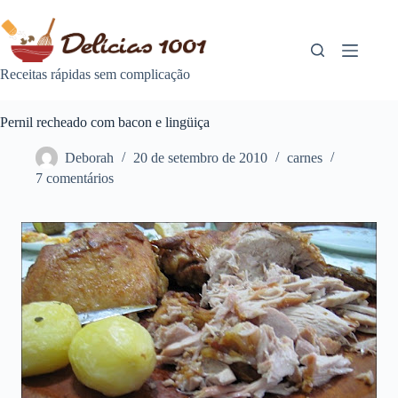
Pular
para
o
conteúdo
Receitas rápidas sem complicação
Pernil recheado com bacon e lingüiça
Deborah
20 de setembro de 2010
carnes
7 comentários