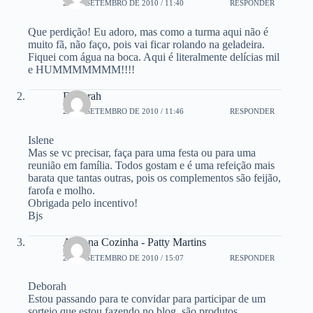
20 DE SETEMBRO DE 2010 / 11:40
RESPONDER
Que perdição! Eu adoro, mas como a turma aqui não é
muito fã, não faço, pois vai ficar rolando na geladeira.
Fiquei com água na boca. Aqui é literalmente delícias mil
e HUMMMMMMM!!!!
Deborah
20 DE SETEMBRO DE 2010 / 11:46
RESPONDER
Islene
Mas se vc precisar, faça para uma festa ou para uma
reunião em família. Todos gostam e é uma refeição mais
barata que tantas outras, pois os complementos são feijão,
farofa e molho.
Obrigada pelo incentivo!
Bjs
Aqui na Cozinha - Patty Martins
20 DE SETEMBRO DE 2010 / 15:07
RESPONDER
Deborah
Estou passando para te convidar para participar de um
sorteio que estou fazendo no blog, são produtos