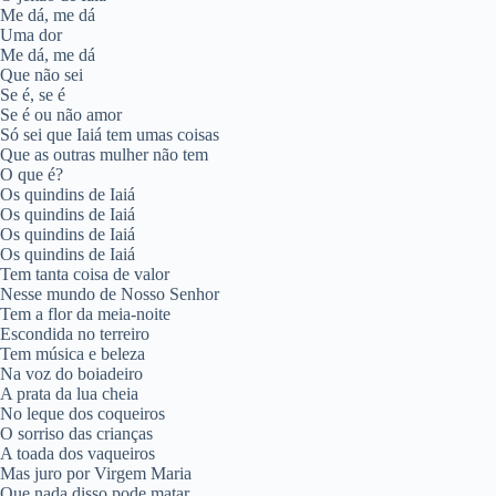
Me dá, me dá
Uma dor
Me dá, me dá
Que não sei
Se é, se é
Se é ou não amor
Só sei que Iaiá tem umas coisas
Que as outras mulher não tem
O que é?
Os quindins de Iaiá
Os quindins de Iaiá
Os quindins de Iaiá
Os quindins de Iaiá
Tem tanta coisa de valor
Nesse mundo de Nosso Senhor
Tem a flor da meia-noite
Escondida no terreiro
Tem música e beleza
Na voz do boiadeiro
A prata da lua cheia
No leque dos coqueiros
O sorriso das crianças
A toada dos vaqueiros
Mas juro por Virgem Maria
Que nada disso pode matar…