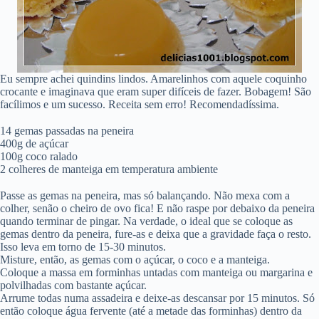
Eu sempre achei quindins lindos. Amarelinhos com aquele coquinho
crocante e imaginava que eram super difíceis de fazer. Bobagem! São
facílimos e um sucesso. Receita sem erro! Recomendadíssima.
14 gemas passadas na peneira
400g de açúcar
100g coco ralado
2 colheres de manteiga em temperatura ambiente
Passe as gemas na peneira, mas só balançando. Não mexa com a
colher, senão o cheiro de ovo fica! E não raspe por debaixo da peneira
quando terminar de pingar. Na verdade, o ideal que se coloque as
gemas dentro da peneira, fure-as e deixa que a gravidade faça o resto.
Isso leva em torno de 15-30 minutos.
Misture, então, as gemas com o açúcar, o coco e a manteiga.
Coloque a massa em forminhas untadas com manteiga ou margarina e
polvilhadas com bastante açúcar.
Arrume todas numa assadeira e deixe-as descansar por 15 minutos. Só
então coloque água fervente (até a metade das forminhas) dentro da