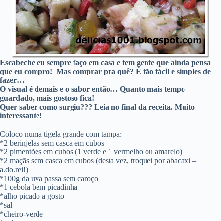
Escabeche eu sempre faço em casa e tem gente que
ainda
pensa
que eu compro! Mas comprar pra quê? É tão fácil e simples de
fazer…
O visual é demais e o sabor então… Quanto mais tempo
guardado, mais gostoso fica!
Quer saber como surgiu??? Leia no final da receita. Muito
interessante!
Coloco numa tigela grande com tampa:
*2 berinjelas sem casca em cubos
*2 pimentões em cubos (1 verde e 1 vermelho ou amarelo)
*2 maçãs sem casca em cubos (desta vez, troquei por abacaxi –
a.do.rei!)
*100g da uva passa sem caroço
*1 cebola bem picadinha
*alho picado a gosto
*sal
*cheiro-verde