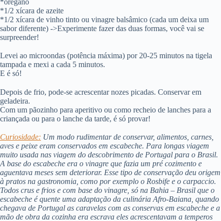
*orégano
*1/2 xícara de azeite
*1/2 xícara de vinho tinto ou vinagre balsâmico (cada um deixa um
sabor diferente) ->Experimente fazer das duas formas, você vai se
surpreender!
Levei ao microondas (potência máxima) por 20-25 minutos na tigela
tampada e mexi a cada 5 minutos.
E é só!
Depois de frio, pode-se acrescentar nozes picadas. Conservar em
geladeira.
Com um pãozinho para aperitivo ou como recheio de lanches para a
criançada ou para o lanche da tarde, é só provar!
Curiosidade:
Um modo rudimentar de conservar, alimentos, carnes,
aves e peixe eram conservados em escabeche. Para longas viagem
muito usada nas viagem do descobrimento de Portugal para o Brasil.
A base do escabeche era o vinagre que fazia um pré cozimento e
aguentava meses sem deteriorar. Esse tipo de conservação deu origem
à pratos na gastronomia, como por exemplo o Rosbife e o carpaccio.
Todos crus e frios e com base do vinagre, só na Bahia – Brasil que o
escabeche é quente uma adaptação da culinária Afro-Baiana, quando
chegava de Portugal as caravelas com as conservas em escabeche e a
mão de obra da cozinha era escrava eles acrescentavam a temperos