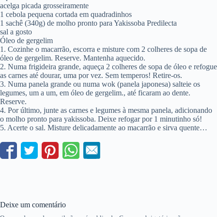
acelga picada grosseiramente
1 cebola pequena cortada em quadradinhos
1 sachê (340g) de molho pronto para Yakissoba Predilecta
sal a gosto
Óleo de gergelim
1. Cozinhe o macarrão, escorra e misture com 2 colheres de sopa de
óleo de gergelim. Reserve. Mantenha aquecido.
2. Numa frigideira grande, aqueça 2 colheres de sopa de óleo e refogue
as carnes até dourar, uma por vez. Sem temperos! Retire-os.
3. Numa panela grande ou numa wok (panela japonesa) salteie os
legumes, um a um, em óleo de gergelim., até ficaram ao dente.
Reserve.
4. Por último, junte as carnes e legumes à mesma panela, adicionando
o molho pronto para yakissoba. Deixe refogar por 1 minutinho só!
5. Acerte o sal. Misture delicadamente ao macarrão e sirva quente…
Deixe um comentário