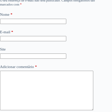
O seu endereço de e-mail não será publicado.
Campos obrigatórios são
marcados com
*
Nome
*
E-mail
*
Site
Adicionar comentário
*