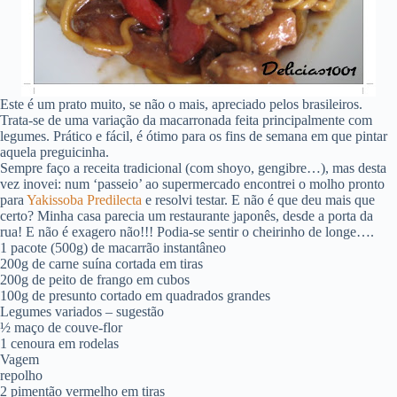
Este é um prato muito, se não o mais, apreciado pelos brasileiros.
Trata-se de uma variação da macarronada feita principalmente com
legumes. Prático e fácil, é ótimo para os fins de semana em que pintar
aquela preguicinha.
Sempre faço a receita tradicional (com shoyo, gengibre…), mas desta
vez inovei: num ‘passeio’ ao supermercado encontrei o molho pronto
para
Yakissoba Predilecta
e resolvi testar. E não é que deu mais que
certo? Minha casa parecia um restaurante japonês, desde a porta da
rua! E não é exagero não!!! Podia-se sentir o cheirinho de longe….
1 pacote (500g) de macarrão instantâneo
200g de carne suína cortada em tiras
200g de peito de frango em cubos
100g de presunto cortado em quadrados grandes
Legumes variados – sugestão
½ maço de couve-flor
1 cenoura em rodelas
Vagem
repolho
2 pimentão vermelho em tiras