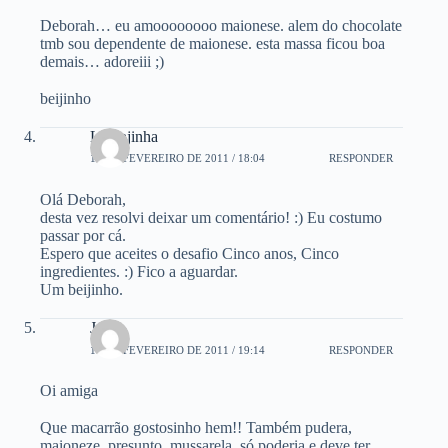
Deborah… eu amoooooooo maionese. alem do chocolate
tmb sou dependente de maionese. esta massa ficou boa
demais… adoreiii ;)
beijinho
Laranjinha
18 DE FEVEREIRO DE 2011 / 18:04
RESPONDER
Olá Deborah,
desta vez resolvi deixar um comentário! :) Eu costumo
passar por cá.
Espero que aceites o desafio Cinco anos, Cinco
ingredientes. :) Fico a aguardar.
Um beijinho.
Josy
18 DE FEVEREIRO DE 2011 / 19:14
RESPONDER
Oi amiga
Que macarrão gostosinho hem!! Também pudera,
maioneze, presunto, mussarela, só poderia e deve ter