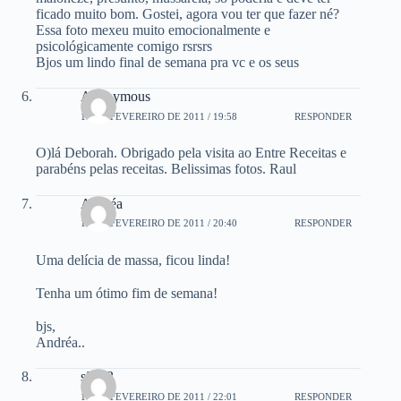
ficado muito bom. Gostei, agora vou ter que fazer né?
Essa foto mexeu muito emocionalmente e
psicológicamente comigo rsrsrs
Bjos um lindo final de semana pra vc e os seus
Anonymous
18 DE FEVEREIRO DE 2011 / 19:58
RESPONDER
O)lá Deborah. Obrigado pela visita ao Entre Receitas e
parabéns pelas receitas. Belissimas fotos. Raul
Andréa
18 DE FEVEREIRO DE 2011 / 20:40
RESPONDER
Uma delícia de massa, ficou linda!
Tenha um ótimo fim de semana!
bjs,
Andréa..
são33
18 DE FEVEREIRO DE 2011 / 22:01
RESPONDER