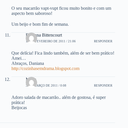
O seu macarrão vapt-vupt ficou muito bonito e com um
aspecto bem saboroso!
Um beijo e bom fim de semana.
Daniana Bittencourt
19 DE FEVEREIRO DE 2011 / 21:06
RESPONDER
Que delícia! Fica lindo também, além de ser bem prático!
Amei…
Abraços, Daniana
http://cozinhasemdrama.blogspot.com
Marta
3 DE MARÇO DE 2011 / 0:08
RESPONDER
Adoro salada de macarrão.. além de gostosa, é super
prática!
Beijocas