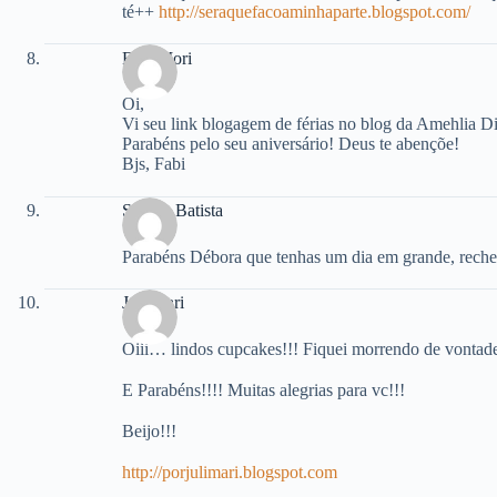
té++
http://seraquefacoaminhaparte.blogspot.com/
Fabi Mori
Oi,
Vi seu link blogagem de férias no blog da Amehlia Di
Parabéns pelo seu aniversário! Deus te abençõe!
Bjs, Fabi
Sandra Batista
Parabéns Débora que tenhas um dia em grande, rech
Juli Mari
Oiii… lindos cupcakes!!! Fiquei morrendo de vontade
E Parabéns!!!! Muitas alegrias para vc!!!
Beijo!!!
http://porjulimari.blogspot.com