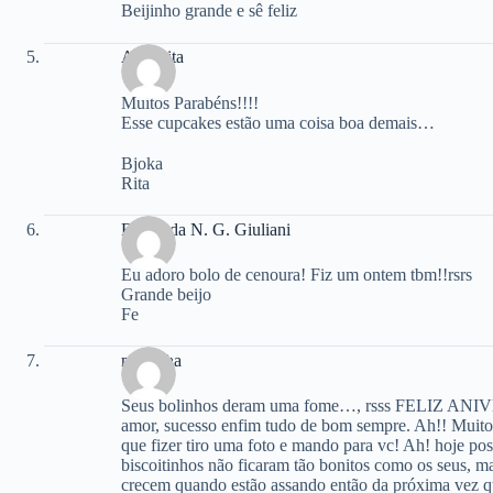
Beijinho grande e sê feliz
Ana Rita
Muitos Parabéns!!!!
Esse cupcakes estão uma coisa boa demais…
Bjoka
Rita
Fernanda N. G. Giuliani
Eu adoro bolo de cenoura! Fiz um ontem tbm!!rsrs
Grande beijo
Fe
martinha
Seus bolinhos deram uma fome…, rsss FELIZ AN
amor, sucesso enfim tudo de bom sempre. Ah!! Muito o
que fizer tiro uma foto e mando para vc! Ah! hoje pos
biscoitinhos não ficaram tão bonitos como os seus, ma
crecem quando estão assando então da próxima vez que 