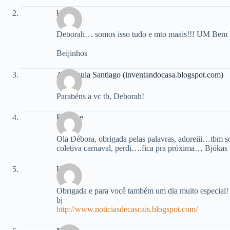
hannah
Deborah… somos isso tudo e mto maais!!! UM Bem haj
Beijinhos
Ana Paula Santiago (inventandocasa.blogspot.com)
Parabéns a vc tb, Deborah!
Regiane
Olá Débora, obrigada pelas palavras, adoreiii…tbm 
coletiva carnaval, perdi….fica pra próxima… Bjókas
HSS
Obrigada e para você também um dia muito especial!
bj
http://www.noticiasdecascais.blogspot.com/