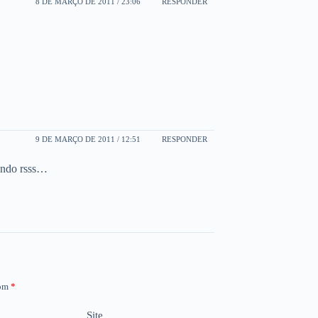
8 DE MARÇO DE 2011 / 23:06
RESPONDER
9 DE MARÇO DE 2011 / 12:51
RESPONDER
jando rsss…
com
*
Site