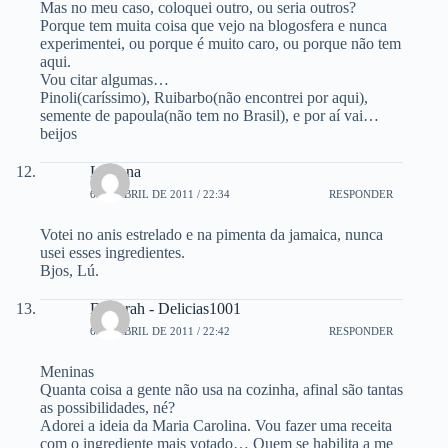
Mas no meu caso, coloquei outro, ou seria outros?
Porque tem muita coisa que vejo na blogosfera e nunca
experimentei, ou porque é muito caro, ou porque não tem
aqui.
Vou citar algumas…
Pinoli(caríssimo), Ruibarbo(não encontrei por aqui),
semente de papoula(não tem no Brasil), e por aí vai…
beijos
Luciana
6 DE ABRIL DE 2011 / 22:34
RESPONDER
Votei no anis estrelado e na pimenta da jamaica, nunca
usei esses ingredientes.
Bjos, Lú.
Deborah - Delicias1001
6 DE ABRIL DE 2011 / 22:42
RESPONDER
Meninas
Quanta coisa a gente não usa na cozinha, afinal são tantas
as possibilidades, né?
Adorei a ideia da Maria Carolina. Vou fazer uma receita
com o ingrediente mais votado… Quem se habilita a me