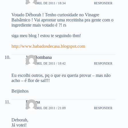
6 DE ABRIL DE 2011 / 18:34
RESPONDER
Votado Déborah ! Tenho curiosidade no Vinagre
Balsâmico ! Vai aprontar uma receitinha pra gente com o
ingrediente mais votado é ?! rs
siga meu blog ! estou te seguindo tbm!
http://www.babadosdecasa.blogspot.com
Juju Bombana
6 DE ABRIL DE 2011 / 18:42
RESPONDER
Eu escolhi outros, pq o que eu queria provar – mas não
acho – é flor de sal!!!
Beijinhos
Fabiana
6 DE ABRIL DE 2011 / 21:09
RESPONDER
Deborah,
Já votei!