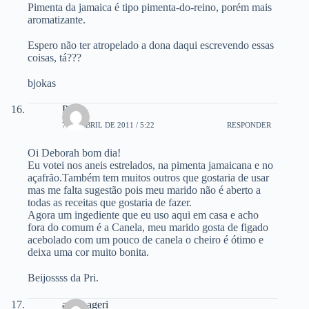
Pimenta da jamaica é tipo pimenta-do-reino, porém mais
aromatizante.
Espero não ter atropelado a dona daqui escrevendo essas
coisas, tá???
bjokas
Pri
7 DE ABRIL DE 2011 / 5:22
RESPONDER
Oi Deborah bom dia!
Eu votei nos aneis estrelados, na pimenta jamaicana e no
açafrão.Também tem muitos outros que gostaria de usar
mas me falta sugestão pois meu marido não é aberto a
todas as receitas que gostaria de fazer.
Agora um ingediente que eu uso aqui em casa e acho
fora do comum é a Canela, meu marido gosta de figado
acebolado com um pouco de canela o cheiro é ótimo e
deixa uma cor muito bonita.
Beijossss da Pri.
anasbageri