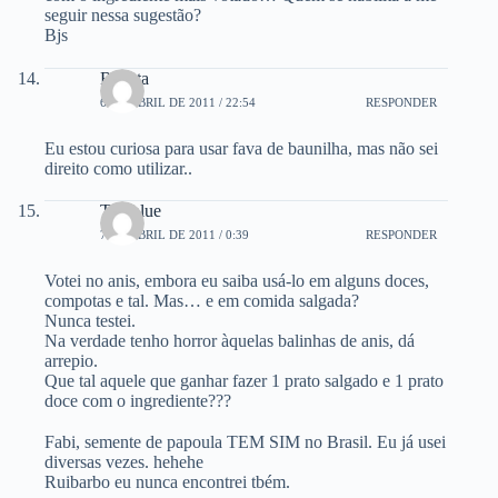
seguir nessa sugestão?
Bjs
Renata
6 DE ABRIL DE 2011 / 22:54
RESPONDER
Eu estou curiosa para usar fava de baunilha, mas não sei
direito como utilizar..
Tati blue
7 DE ABRIL DE 2011 / 0:39
RESPONDER
Votei no anis, embora eu saiba usá-lo em alguns doces,
compotas e tal. Mas… e em comida salgada?
Nunca testei.
Na verdade tenho horror àquelas balinhas de anis, dá
arrepio.
Que tal aquele que ganhar fazer 1 prato salgado e 1 prato
doce com o ingrediente???
Fabi, semente de papoula TEM SIM no Brasil. Eu já usei
diversas vezes. hehehe
Ruibarbo eu nunca encontrei tbém.