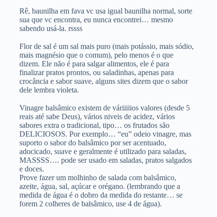
Rê, baunilha em fava vc usa igual baunilha normal, sorte
sua que vc encontra, eu nunca encontrei… mesmo
sabendo usá-la. rssss
Flor de sal é um sal mais puro (mais potássio, mais sódio,
mais magnésio que o comum), pelo menos é o que
dizem. Ele não é para salgar alimentos, ele é para
finalizar pratos prontos, ou saladinhas, apenas para
crocância e sabor suave, alguns sites dizem que o sabor
dele lembra violeta.
Vinagre balsâmico existem de váriiiiios valores (desde 5
reais até sabe Deus), vários niveis de acidez, vários
sabores extra o tradicional, tipo… os frutados são
DELICIOSOS. Por exemplo… “eu” odeio vinagre, mas
suporto o sabor do balsâmico por ser acentuado,
adocicado, suave e geralmente é utilizado para saladas,
MASSSS…. pode ser usado em saladas, pratos salgados
e doces.
Prove fazer um molhinho de salada com balsâmico,
azeite, água, sal, açúcar e orégano. (lembrando que a
medida de água é o dobro da medida do restante… se
forem 2 colheres de balsâmico, use 4 de água).