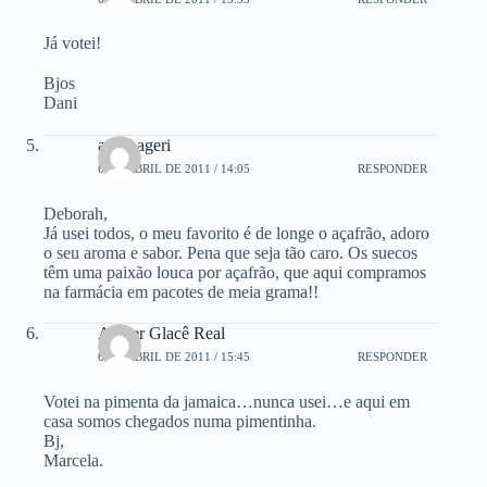
Já votei!
Bjos
Dani
anasbageri
6 DE ABRIL DE 2011 / 14:05
RESPONDER
Deborah,
Já usei todos, o meu favorito é de longe o açafrão, adoro
o seu aroma e sabor. Pena que seja tão caro. Os suecos
têm uma paixão louca por açafrão, que aqui compramos
na farmácia em pacotes de meia grama!!
Atelier Glacê Real
6 DE ABRIL DE 2011 / 15:45
RESPONDER
Votei na pimenta da jamaica…nunca usei…e aqui em
casa somos chegados numa pimentinha.
Bj,
Marcela.