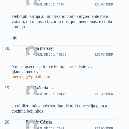
7 DE ABRIL DE 2011 / 7:07
RESPONDER
Deborah, arrnja ai um desafio com o ingrediente mais
votado, ou o nosso favorito dos que mencionas, e conta
comigo.
bjs
glaucia mersey
7 DE ABRIL DE 2011 / 18:35
RESPONDER
Nunca usei o açafrão e tenho curiosidade….
glaucia mersey
merseyg@gmail.com
A Paixão da Isa
7 DE ABRIL DE 2011 / 20:43
RESPONDER
eu ultilizo todos pois sou fan de tudo que seija para a
cozinha beijinhos
Rita de Cássia
8 DE ABRIL DE 2011 / 3:41
RESPONDER