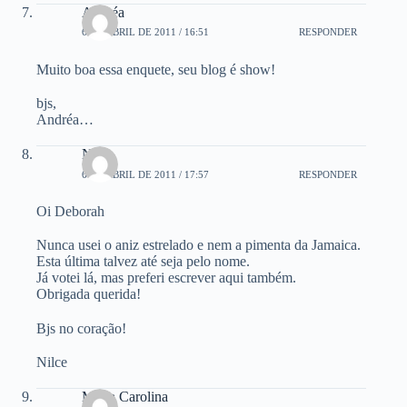
Andréa
6 DE ABRIL DE 2011 / 16:51
RESPONDER
Muito boa essa enquete, seu blog é show!
bjs,
Andréa…
Nilce
6 DE ABRIL DE 2011 / 17:57
RESPONDER
Oi Deborah
Nunca usei o aniz estrelado e nem a pimenta da Jamaica.
Esta última talvez até seja pelo nome.
Já votei lá, mas preferi escrever aqui também.
Obrigada querida!
Bjs no coração!
Nilce
Maria Carolina