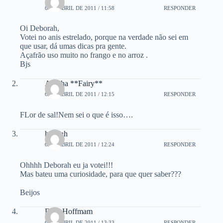
6 DE ABRIL DE 2011 / 11:58
RESPONDER
Oi Deborah,
Votei no anis estrelado, porque na verdade não sei em
que usar, dá umas dicas pra gente.
Açafrão uso muito no frango e no arroz .
Bjs
Aninha **Fairy**
6 DE ABRIL DE 2011 / 12:15
RESPONDER
FLor de sal!Nem sei o que é isso….
hannah
6 DE ABRIL DE 2011 / 12:24
RESPONDER
Ohhhh Deborah eu ja votei!!!
Mas bateu uma curiosidade, para que quer saber???
Beijos
Dani Hoffmam
6 DE ABRIL DE 2011 / 13:33
RESPONDER