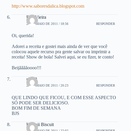
http://www.saboresdalica.blogspot.com
Rita Vieira
28 DE MAIO DE 2011 / 18:56
RESPONDER
Oi, querida!
Adorei a receita e gostei mais ainda de ver que você
colocou aquele recurso pra gente salvar ou imprimir a
receita! Show de bola! Salvei aqui, se eu fizer, te conto!
Beijããããoooo!!!
são33
28 DE MAIO DE 2011 / 20:23
RESPONDER
QUE LINDO QUE FICOU, E COM ESSE ASPECTO
SÓ PODE SER DELICIOSO.
BOM FIM DE SEMANA
BJS
Kawaii Biscuit
28 DE MAIO DE 2011 / 22:02
RESPONDER