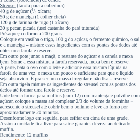
Streusel
(farofa para a cobertura)
1
40 g de açúcar (
/
xícara)
4
50 g de manteiga (1 colher cheia)
120 g de farinha de trigo (1 xícara)
30 g pecan picada (usei castanha do pará triturada)
Pré-aqueça o forno a 200 graus.
Coloque em vasilha o trigo, 100 g do açúcar, o fermento químico, o sal
e a manteiga – misture esses ingredientes com as pontas dos dedos até
obter uma farofa e reserve.
Em outro pote junte: a maçã, o restante do açúcar e a canela e mexa
bem. Some a essa mistura a farofa reservada, mexa bem e reserve.
À parte, bata o ovo com o leite e adicione essa mistura líquida na
farofa de uma vez, e mexa um pouco o suficiente para que o líquido
seja absorvido. É pra ser uma massa irregular e não lisa – reserve.
Em outra tigela misture os ingredientes do streusel com as pontas dos
dedos até formar uma farofa e reserve.
Unte bem a forma para muffins (com 12) com manteiga e polvilhe com
açúcar, coloque a massa até completar 2/3 do volume da forminha –
acrescente o streusel até cobrir bem o bolinho e leve ao forno por
aproximadamente 20 minutos.
Desenforme logo em seguida, para esfriar em cima de uma grade.
Assim a umidade fica livre para sair e garante a leveza ao delicado
muffin.
Rendimento: 12 muffins