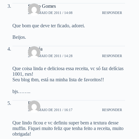
Sérgio Gomes
28 DE MAIO DE 2011 / 14:08
RESPONDER
Que bom que deve ter ficado, adorei.
Beijos.
Andréa
28 DE MAIO DE 2011 / 14:28
RESPONDER
Que coisa linda e deliciosa essa receita, vc só faz delícias
1001, rsrs!
Seu blog tbm, está na minha lista de favoritos!!
bjs……..
Eli
28 DE MAIO DE 2011 / 16:17
RESPONDER
Que lindo ficou e vc definiu super bem a textura desse
muffin. Fiquei muito feliz que tenha feito a receita, muito
obrigada!