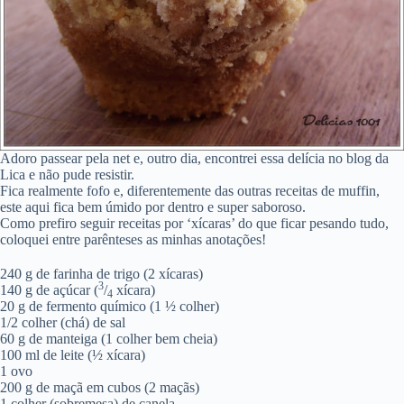
Adoro passear pela net e, outro dia, encontrei essa delícia no blog da
Lica e não pude resistir.
Fica realmente fofo e, diferentemente das outras receitas de muffin,
este aqui fica bem úmido por dentro e super saboroso.
Como prefiro seguir receitas por ‘xícaras’ do que ficar pesando tudo,
coloquei entre parênteses as minhas anotações!
240 g de farinha de trigo (2 xícaras)
3
140 g de açúcar (
/
xícara)
4
20 g de fermento químico (1 ½ colher)
1/2 colher (chá) de sal
60 g de manteiga (1 colher bem cheia)
100 ml de leite (½ xícara)
1 ovo
200 g de maçã em cubos (2 maçãs)
1 colher (sobremesa) de canela