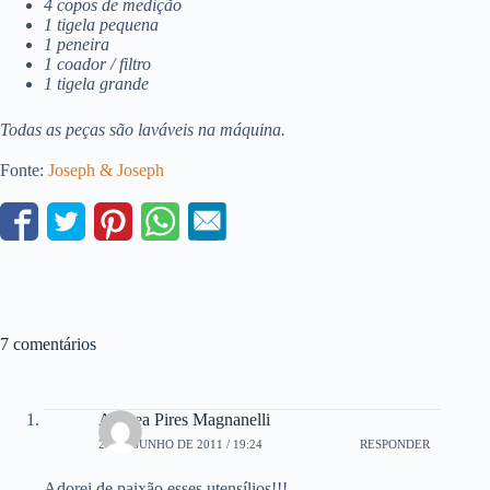
4 copos de medição
1 tigela pequena
1 peneira
1 coador / filtro
1 tigela grande
Todas as peças são laváveis ​​na máquina.
Fonte:
Joseph & Joseph
7 comentários
Andrea Pires Magnanelli
20 DE JUNHO DE 2011 / 19:24
RESPONDER
Adorei de paixão esses utensílios!!!