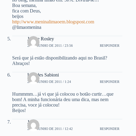
Boa semana,
fica com Deus,
beijos
http://www.meninalimaoem.blogspost.com
@limaomenina
Jotta e Rosley
20 DE JUNHO DE 2011 / 23:56
RESPONDER
Será que já estão disponibilizando aqui no Brasil?
Abraços!
Lourdes Sabioni
21 DE JUNHO DE 2011 / 1:24
RESPONDER
Hummmm…já vi que já colocou o botão curtir…que
bom! A minha funcionária deu uma dica, mas nem
precisa, voce já colocou!
Beijos!
Joyce
21 DE JUNHO DE 2011 / 12:42
RESPONDER