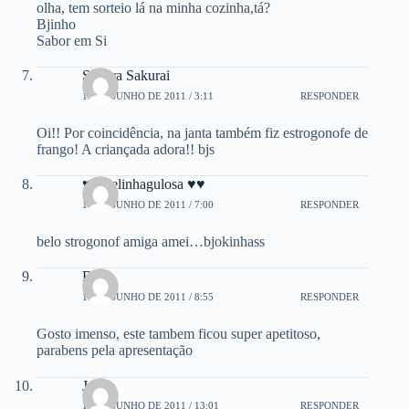
olha, tem sorteio lá na minha cozinha,tá?
Bjinho
Sabor em Si
Sandra Sakurai
17 DE JUNHO DE 2011 / 3:11
RESPONDER
Oi!! Por coincidência, na janta também fiz estrogonofe de
frango! A criançada adora!! bjs
♥♥ belinhagulosa ♥♥
17 DE JUNHO DE 2011 / 7:00
RESPONDER
belo strogonof amiga amei…bjokinhass
Beth
17 DE JUNHO DE 2011 / 8:55
RESPONDER
Gosto imenso, este tambem ficou super apetitoso,
parabens pela apresentação
Joyce
17 DE JUNHO DE 2011 / 13:01
RESPONDER