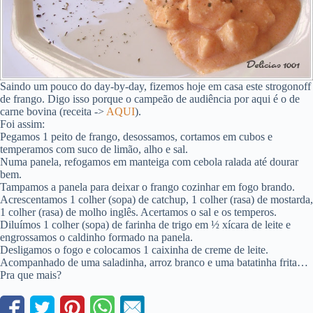
Saindo um pouco do day-by-day, fizemos hoje em casa este strogonoff
de frango. Digo isso porque o campeão de audiência por aqui é o de
carne bovina (receita ->
AQUI
).
Foi assim:
Pegamos 1 peito de frango, desossamos, cortamos em cubos e
temperamos com suco de limão, alho e sal.
Numa panela, refogamos em manteiga com cebola ralada até dourar
bem.
Tampamos a panela para deixar o frango cozinhar em fogo brando.
Acrescentamos 1 colher (sopa) de catchup, 1 colher (rasa) de mostarda,
1 colher (rasa) de molho inglês. Acertamos o sal e os temperos.
Diluímos 1 colher (sopa) de farinha de trigo em ½ xícara de leite e
engrossamos o caldinho formado na panela.
Desligamos o fogo e colocamos 1 caixinha de creme de leite.
Acompanhado de uma saladinha, arroz branco e uma batatinha frita…
Pra que mais?