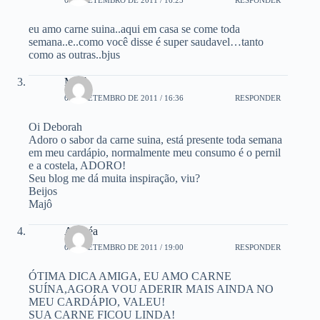
eu amo carne suina..aqui em casa se come toda
semana..e..como você disse é super saudavel…tanto
como as outras..bjus
Majô
6 DE SETEMBRO DE 2011 / 16:36
RESPONDER
Oi Deborah
Adoro o sabor da carne suina, está presente toda semana
em meu cardápio, normalmente meu consumo é o pernil
e a costela, ADORO!
Seu blog me dá muita inspiração, viu?
Beijos
Majô
Andréa
6 DE SETEMBRO DE 2011 / 19:00
RESPONDER
ÓTIMA DICA AMIGA, EU AMO CARNE
SUÍNA,AGORA VOU ADERIR MAIS AINDA NO
MEU CARDÁPIO, VALEU!
SUA CARNE FICOU LINDA!