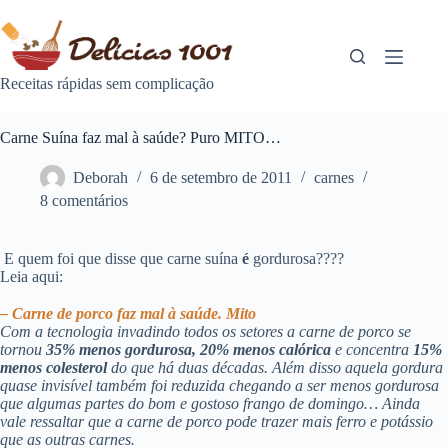
Pular
para
o
conteúdo
Receitas rápidas sem complicação
Carne Suína faz mal à saúde? Puro MITO…
Deborah
6 de setembro de 2011
carnes
8 comentários
E quem foi que disse que carne suína
é
gordurosa????
Leia aqui:
– Carne de porco faz mal à saúde. Mito
Com a tecnologia invadindo todos os setores a carne de porco se
tornou
35% menos gordurosa, 20% menos calórica
e concentra
15%
menos colesterol
do que há duas décadas. Além disso aquela gordura
quase invisível também foi reduzida chegando a ser menos gordurosa
que algumas partes do bom e gostoso frango de domingo… Ainda
vale ressaltar que a carne de porco pode trazer mais ferro e potássio
que as outras carnes.