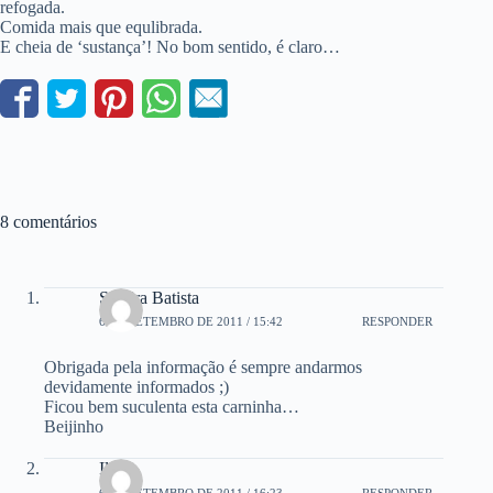
refogada.
Comida mais que equlibrada.
E cheia de ‘sustança’! No bom sentido, é claro…
8 comentários
Sandra Batista
6 DE SETEMBRO DE 2011 / 15:42
RESPONDER
Obrigada pela informação é sempre andarmos
devidamente informados ;)
Ficou bem suculenta esta carninha…
Beijinho
Iliane
6 DE SETEMBRO DE 2011 / 16:23
RESPONDER