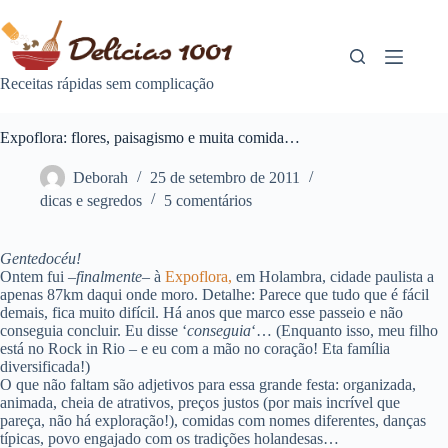
Pular
para
o
conteúdo
Receitas rápidas sem complicação
Expoflora: flores, paisagismo e muita comida…
Deborah
25 de setembro de 2011
dicas e segredos
5 comentários
Gentedocéu!
Ontem fui –
finalmente
– à
Expoflora,
em Holambra, cidade paulista a
apenas 87km daqui onde moro. Detalhe: Parece que tudo que é fácil
demais, fica muito difícil. Há anos que marco esse passeio e não
conseguia concluir. Eu disse ‘
conseguia
‘… (Enquanto isso, meu filho
está no Rock in Rio – e eu com a mão no coração! Eta família
diversificada!)
O que não faltam são adjetivos para essa grande festa: organizada,
animada, cheia de atrativos, preços justos (por mais incrível que
pareça, não há exploração!), comidas com nomes diferentes, danças
típicas, povo engajado com os tradições holandesas…