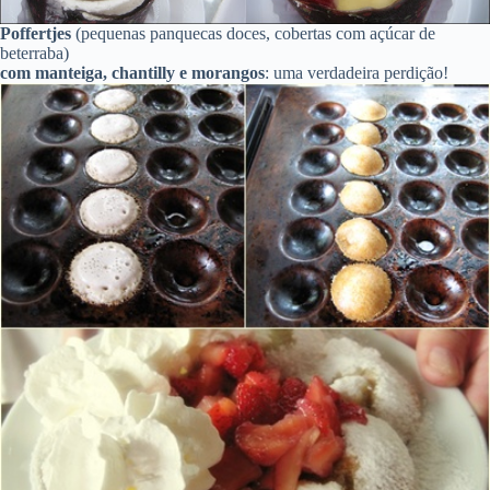
Poffertjes
(pequenas panquecas doces, cobertas com açúcar de
beterraba)
com manteiga, chantilly e morangos
: uma verdadeira perdição!