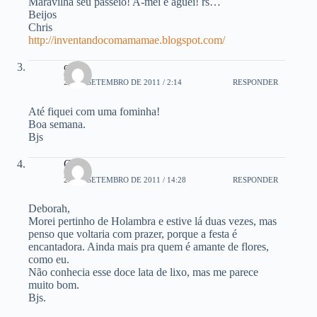
Maravilha seu passeio! A-mei e aguei! rs…
Beijos
Chris
http://inventandocomamamae.blogspot.com/
catita
26 DE SETEMBRO DE 2011 / 2:14
RESPONDER
Até fiquei com uma fominha!
Boa semana.
Bjs
Gina
27 DE SETEMBRO DE 2011 / 14:28
RESPONDER
Deborah,
Morei pertinho de Holambra e estive lá duas vezes, mas
penso que voltaria com prazer, porque a festa é
encantadora. Ainda mais pra quem é amante de flores,
como eu.
Não conhecia esse doce lata de lixo, mas me parece
muito bom.
Bjs.