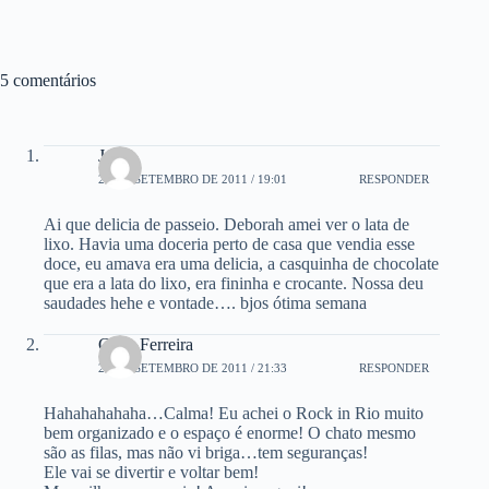
5 comentários
Josy
25 DE SETEMBRO DE 2011 / 19:01
RESPONDER
Ai que delicia de passeio. Deborah amei ver o lata de
lixo. Havia uma doceria perto de casa que vendia esse
doce, eu amava era uma delicia, a casquinha de chocolate
que era a lata do lixo, era fininha e crocante. Nossa deu
saudades hehe e vontade…. bjos ótima semana
Chris Ferreira
25 DE SETEMBRO DE 2011 / 21:33
RESPONDER
Hahahahahaha…Calma! Eu achei o Rock in Rio muito
bem organizado e o espaço é enorme! O chato mesmo
são as filas, mas não vi briga…tem seguranças!
Ele vai se divertir e voltar bem!