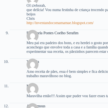
OI Deborah,
que delícia! Vou numa festinha de criança trocendo pa
beijos
Chris
http://inventandocomamamae.blogspot.com/
Rosângela Pontes Coelho Serafim
Meu pai era padeiro dos bons, e eu herdei o gosto por
aconchego que envolve toda a casa e a família quand
experimentar sua receita, os pãezinhos parecem estar 
Yolanda
Amo receita de pães, essa é bem simples e fica delici
trabalho maravilhoso no blog.
Myska
Maravilha então!!! Assim que puder vou fazer esses 
Anonymous