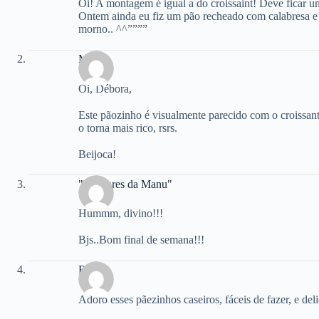
Oi! A montagem é igual a do croissaint! Deve ficar uma
Ontem ainda eu fiz um pão recheado com calabresa e 
morno.. ^^””””
Marly
Oi, Débora,
Este pãozinho é visualmente parecido com o croissant
o torna mais rico, rsrs.
Beijoca!
"Manjares da Manu"
Hummm, divino!!!
Bjs..Bom final de semana!!!
Renata
Adoro esses pãezinhos caseiros, fáceis de fazer, e del