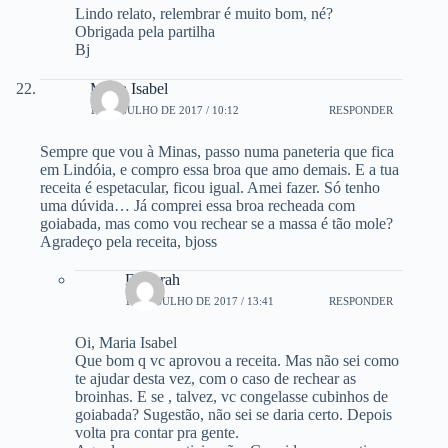
Lindo relato, relembrar é muito bom, né?
Obrigada pela partilha
Bj
Maria Isabel
10 DE JULHO DE 2017 / 10:12
RESPONDER
Sempre que vou à Minas, passo numa paneteria que fica
em Lindóia, e compro essa broa que amo demais. E a tua
receita é espetacular, ficou igual. Amei fazer. Só tenho
uma dúvida… Já comprei essa broa recheada com
goiabada, mas como vou rechear se a massa é tão mole?
Agradeço pela receita, bjoss
Deborah
10 DE JULHO DE 2017 / 13:41
RESPONDER
Oi, Maria Isabel
Que bom q vc aprovou a receita. Mas não sei como
te ajudar desta vez, com o caso de rechear as
broinhas. E se , talvez, vc congelasse cubinhos de
goiabada? Sugestão, não sei se daria certo. Depois
volta pra contar pra gente.