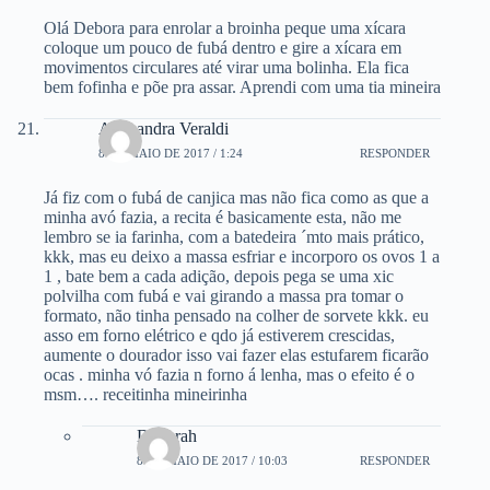
Olá Debora para enrolar a broinha peque uma xícara
coloque um pouco de fubá dentro e gire a xícara em
movimentos circulares até virar uma bolinha. Ela fica
bem fofinha e põe pra assar. Aprendi com uma tia mineira
Alessandra Veraldi
8 DE MAIO DE 2017 / 1:24
RESPONDER
Já fiz com o fubá de canjica mas não fica como as que a
minha avó fazia, a recita é basicamente esta, não me
lembro se ia farinha, com a batedeira ´mto mais prático,
kkk, mas eu deixo a massa esfriar e incorporo os ovos 1 a
1 , bate bem a cada adição, depois pega se uma xic
polvilha com fubá e vai girando a massa pra tomar o
formato, não tinha pensado na colher de sorvete kkk. eu
asso em forno elétrico e qdo já estiverem crescidas,
aumente o dourador isso vai fazer elas estufarem ficarão
ocas . minha vó fazia n forno á lenha, mas o efeito é o
msm…. receitinha mineirinha
Deborah
8 DE MAIO DE 2017 / 10:03
RESPONDER