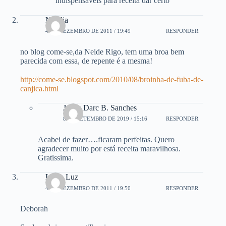
indispensáveis para receita dar certo
Natália
4 DE DEZEMBRO DE 2011 / 19:49
RESPONDER
no blog come-se,da Neide Rigo, tem uma broa bem
parecida com essa, de repente é a mesma!
http://come-se.blogspot.com/2010/08/broinha-de-fuba-de-
canjica.html
Joana Darc B. Sanches
8 DE SETEMBRO DE 2019 / 15:16
RESPONDER
Acabei de fazer….ficaram perfeitas. Quero
agradecer muito por está receita maravilhosa.
Gratissima.
Lucia Luz
4 DE DEZEMBRO DE 2011 / 19:50
RESPONDER
Deborah