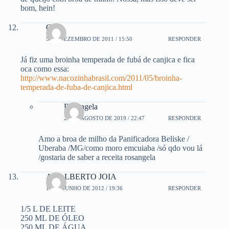
bom, hein!
Gina
5 DE DEZEMBRO DE 2011 / 15:50
RESPONDER
Já fiz uma broinha temperada de fubá de canjica e fica
oca como essa:
http://www.nacozinhabrasil.com/2011/05/broinha-
temperada-de-fuba-de-canjica.html
Rosangela
21 DE AGOSTO DE 2019 / 22:47
RESPONDER
Amo a broa de milho da Panificadora Beliske /
Uberaba /MG/como moro emcuiaba /só qdo vou lá
/gostaria de saber a receita rosangela
ADALBERTO JOIA
16 DE JUNHO DE 2012 / 19:36
RESPONDER
1/5 L DE LEITE
250 ML DE ÓLEO
250 ML DE ÁGUA