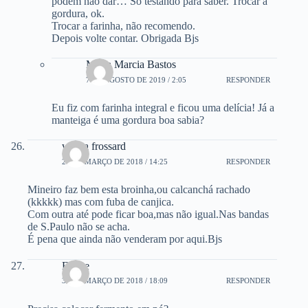
podem não dar… Só testando para saber. Trocar a
gordura, ok.
Trocar a farinha, não recomendo.
Depois volte contar. Obrigada Bjs
Maria Marcia Bastos
7 DE AGOSTO DE 2019 / 2:05
RESPONDER
Eu fiz com farinha integral e ficou uma delícia! Já a
manteiga é uma gordura boa sabia?
wilma frossard
24 DE MARÇO DE 2018 / 14:25
RESPONDER
Mineiro faz bem esta broinha,ou calcanchá rachado
(kkkkk) mas com fuba de canjica.
Com outra até pode ficar boa,mas não igual.Nas bandas
de S.Paulo não se acha.
É pena que ainda não venderam por aqui.Bjs
Eliane
31 DE MARÇO DE 2018 / 18:09
RESPONDER