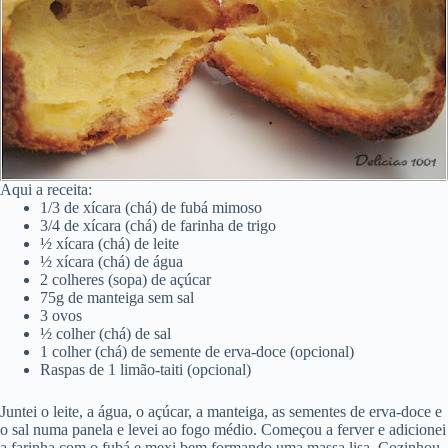
Aqui a receita:
1/3 de xícara (chá) de fubá mimoso
3/4 de xícara (chá) de farinha de trigo
½ xícara (chá) de leite
½ xícara (chá) de água
2 colheres (sopa) de açúcar
75g de manteiga sem sal
3 ovos
½ colher (chá) de sal
1 colher (chá) de semente de erva-doce (opcional)
Raspas de 1 limão-taiti (opcional)
Juntei o leite, a água, o açúcar, a manteiga, as sementes de erva-doce e
o sal numa panela e levei ao fogo médio. Começou a ferver e adicionei
a farinha com o fubá e mexi bem formando uma massa lisa. Cozinhou