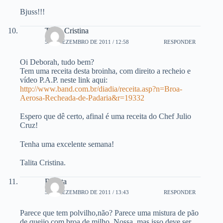
Bjuss!!!
Talita Cristina
5 DE DEZEMBRO DE 2011 / 12:58
RESPONDER
Oi Deborah, tudo bem?
Tem uma receita desta broinha, com direito a recheio e
vídeo P.A.P. neste link aqui:
http://www.band.com.br/diadia/receita.asp?n=Broa-
Aerosa-Recheada-de-Padaria&r=19332
Espero que dê certo, afinal é uma receita do Chef Julio
Cruz!
Tenha uma excelente semana!
Talita Cristina.
Renata
5 DE DEZEMBRO DE 2011 / 13:43
RESPONDER
Parece que tem polvilho,não? Parece uma mistura de pão
de queijo com broa de milho. Nossa, mas isso deve ser