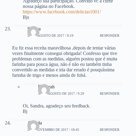
Agradeço sua participação. Convido vc a curtir
nossa página no Facebook.
https://www.facebook.com/delicias1001/
Bjs
Sandra
20 DE AGOSTO DE 2017 / 8:19
RESPONDER
Eu fiz essa receita maravilhosa ,depois de tentar várias
vezes finalmente consegui obrigada! Confesso que tive
problemas com as medidas, alguém postou que é muita
farinha para pouca água, não é não eu também tinha
convertido as medidas e iria dar errado é pouquíssima
farinha de trigo e menos ainda de fubá.
Deborah
30 DE AGOSTO DE 2017 / 9:29
RESPONDER
Oi, Sandra, agradeço seu feedback.
Bj
Arlinda
2 DE NOVEMBRO DE 2017 / 18:45
RESPONDER