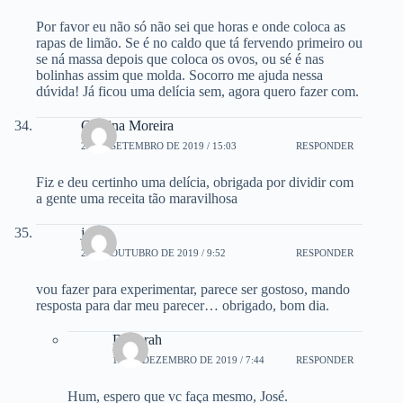
Por favor eu não só não sei que horas e onde coloca as
rapas de limão. Se é no caldo que tá fervendo primeiro ou
se ná massa depois que coloca os ovos, ou sé é nas
bolinhas assim que molda. Socorro me ajuda nessa
dúvida! Já ficou uma delícia sem, agora quero fazer com.
Cristina Moreira
23 DE SETEMBRO DE 2019 / 15:03
RESPONDER
Fiz e deu certinho uma delícia, obrigada por dividir com
a gente uma receita tão maravilhosa
jose
26 DE OUTUBRO DE 2019 / 9:52
RESPONDER
vou fazer para experimentar, parece ser gostoso, mando
resposta para dar meu parecer… obrigado, bom dia.
Deborah
10 DE DEZEMBRO DE 2019 / 7:44
RESPONDER
Hum, espero que vc faça mesmo, José.