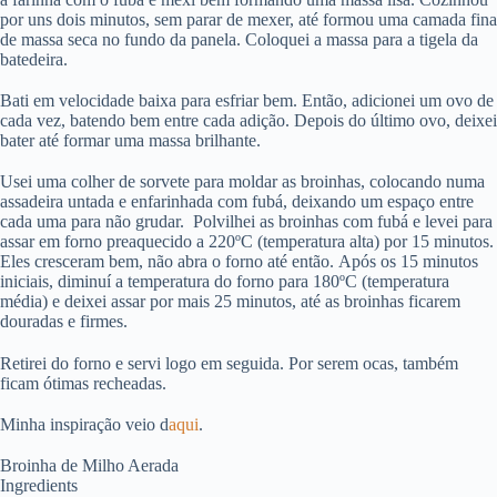
por uns dois minutos, sem parar de mexer, até formou uma camada fina
de massa seca no fundo da panela. Coloquei a massa para a tigela da
batedeira.
Bati em velocidade baixa para esfriar bem. Então, adicionei um ovo de
cada vez, batendo bem entre cada adição. Depois do último ovo, deixei
bater até formar uma massa brilhante.
Usei uma colher de sorvete para moldar as broinhas, colocando numa
assadeira untada e enfarinhada com fubá, deixando um espaço entre
cada uma para não grudar. Polvilhei as broinhas com fubá e levei para
assar em forno preaquecido a 220ºC (temperatura alta) por 15 minutos.
Eles cresceram bem, não abra o forno até então. Após os 15 minutos
iniciais, diminuí a temperatura do forno para 180ºC (temperatura
média) e deixei assar por mais 25 minutos, até as broinhas ficarem
douradas e firmes.
Retirei do forno e servi logo em seguida. Por serem ocas, também
ficam ótimas recheadas.
Minha inspiração veio d
aqui
.
Broinha de Milho Aerada
Ingredients