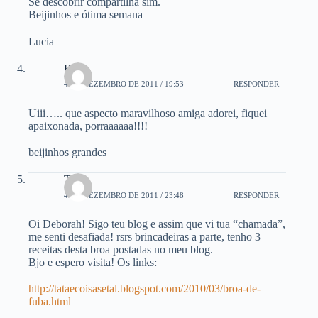
Se descobrir compartilha sim.
Beijinhos e ótima semana
Lucia
Beth
4 DE DEZEMBRO DE 2011 / 19:53
RESPONDER
Uiii….. que aspecto maravilhoso amiga adorei, fiquei
apaixonada, porraaaaaa!!!!
beijinhos grandes
Taís
4 DE DEZEMBRO DE 2011 / 23:48
RESPONDER
Oi Deborah! Sigo teu blog e assim que vi tua “chamada”,
me senti desafiada! rsrs brincadeiras a parte, tenho 3
receitas desta broa postadas no meu blog.
Bjo e espero visita! Os links:
http://tataecoisasetal.blogspot.com/2010/03/broa-de-
fuba.html