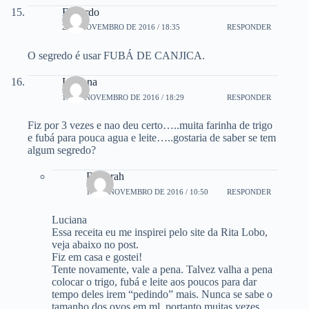
Eduardo
2 DE NOVEMBRO DE 2016 / 18:35
RESPONDER
O segredo é usar FUBÁ DE CANJICA.
Luciana
12 DE NOVEMBRO DE 2016 / 18:29
RESPONDER
Fiz por 3 vezes e nao deu certo…..muita farinha de trigo
e fubá para pouca agua e leite…..gostaria de saber se tem
algum segredo?
Deborah
14 DE NOVEMBRO DE 2016 / 10:50
RESPONDER
Luciana
Essa receita eu me inspirei pelo site da Rita Lobo,
veja abaixo no post.
Fiz em casa e gostei!
Tente novamente, vale a pena. Talvez valha a pena
colocar o trigo, fubá e leite aos poucos para dar
tempo deles irem “pedindo” mais. Nunca se sabe o
tamanho dos ovos em ml, portanto muitas vezes