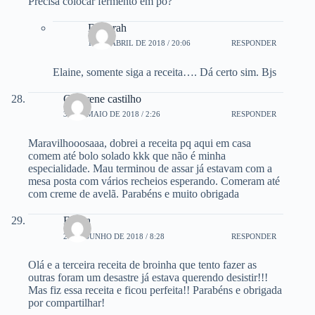
Precisa colocar fermento em pó?
Deborah
12 DE ABRIL DE 2018 / 20:06
RESPONDER
Elaine, somente siga a receita…. Dá certo sim. Bjs
Gildirene castilho
30 DE MAIO DE 2018 / 2:26
RESPONDER
Maravilhooosaaa, dobrei a receita pq aqui em casa
comem até bolo solado kkk que não é minha
especialidade. Mau terminou de assar já estavam com a
mesa posta com vários recheios esperando. Comeram até
com creme de avelã. Parabéns e muito obrigada
Flavia
26 DE JUNHO DE 2018 / 8:28
RESPONDER
Olá e a terceira receita de broinha que tento fazer as
outras foram um desastre já estava querendo desistir!!!
Mas fiz essa receita e ficou perfeita!! Parabéns e obrigada
por compartilhar!