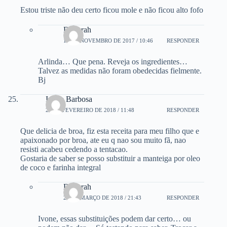
Estou triste não deu certo ficou mole e não ficou alto fofo
Deborah
14 DE NOVEMBRO DE 2017 / 10:46
RESPONDER
Arlinda… Que pena. Reveja os ingredientes…
Talvez as medidas não foram obedecidas fielmente.
Bj
Ivone Barbosa
25 DE FEVEREIRO DE 2018 / 11:48
RESPONDER
Que delicia de broa, fiz esta receita para meu filho que e
apaixonado por broa, ate eu q nao sou muito fã, nao
resisti acabeu cedendo a tentacao.
Gostaria de saber se posso substituir a manteiga por oleo
de coco e farinha integral
Deborah
27 DE MARÇO DE 2018 / 21:43
RESPONDER
Ivone, essas substituições podem dar certo… ou