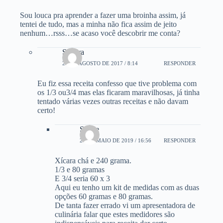
Sou louca pra aprender a fazer uma broinha assim, já
tentei de tudo, mas a minha não fica assim de jeito
nenhum…rsss…se acaso você descobrir me conta?
Sandra
20 DE AGOSTO DE 2017 / 8:14
RESPONDER
Eu fiz essa receita confesso que tive problema com
os 1/3 ou3/4 mas elas ficaram maravilhosas, já tinha
tentado várias vezes outras receitas e não davam
certo!
Sibele
26 DE MAIO DE 2019 / 16:56
RESPONDER
Xícara chá e 240 grama.
1/3 e 80 gramas
E 3/4 seria 60 x 3
Aqui eu tenho um kit de medidas com as duas
opções 60 gramas e 80 gramas.
De tanta fazer errado vi um apresentadora de
culinária falar que estes medidores são