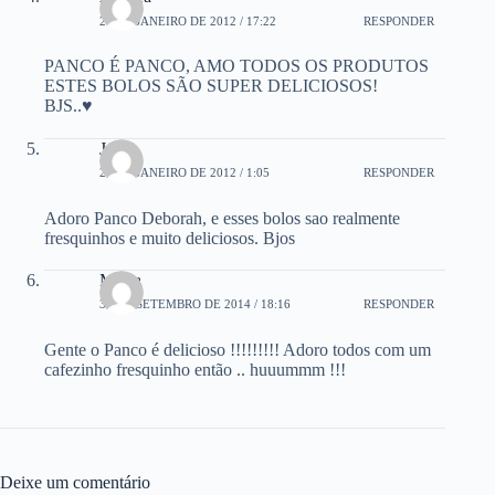
26 DE JANEIRO DE 2012 / 17:22
RESPONDER
PANCO É PANCO, AMO TODOS OS PRODUTOS
ESTES BOLOS SÃO SUPER DELICIOSOS!
BJS..♥
Josy
27 DE JANEIRO DE 2012 / 1:05
RESPONDER
Adoro Panco Deborah, e esses bolos sao realmente
fresquinhos e muito deliciosos. Bjos
Mirna
30 DE SETEMBRO DE 2014 / 18:16
RESPONDER
Gente o Panco é delicioso !!!!!!!!! Adoro todos com um
cafezinho fresquinho então .. huuummm !!!
Deixe um comentário