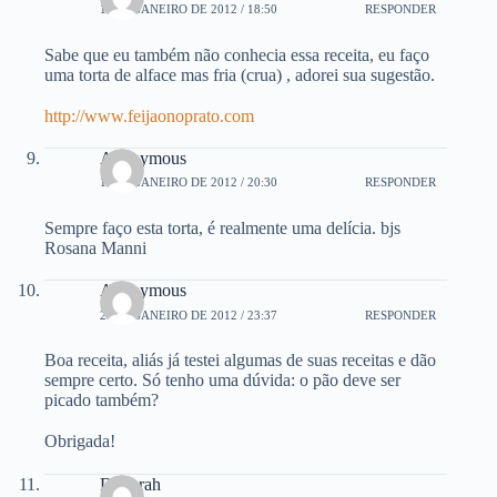
18 DE JANEIRO DE 2012 / 18:50
RESPONDER
Sabe que eu também não conhecia essa receita, eu faço
uma torta de alface mas fria (crua) , adorei sua sugestão.
http://www.feijaonoprato.com
Anonymous
18 DE JANEIRO DE 2012 / 20:30
RESPONDER
Sempre faço esta torta, é realmente uma delícia. bjs
Rosana Manni
Anonymous
23 DE JANEIRO DE 2012 / 23:37
RESPONDER
Boa receita, aliás já testei algumas de suas receitas e dão
sempre certo. Só tenho uma dúvida: o pão deve ser
picado também?
Obrigada!
Deborah