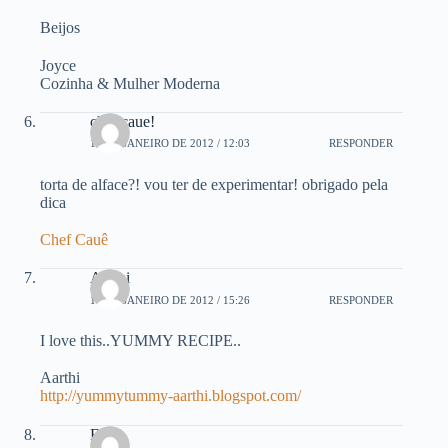
Beijos
Joyce
Cozinha & Mulher Moderna
chef caue!
18 DE JANEIRO DE 2012 / 12:03
RESPONDER
torta de alface?! vou ter de experimentar! obrigado pela
dica
Chef Cauê
Aarthi
18 DE JANEIRO DE 2012 / 15:26
RESPONDER
I love this..YUMMY RECIPE..
Aarthi
http://yummytummy-aarthi.blogspot.com/
Eli