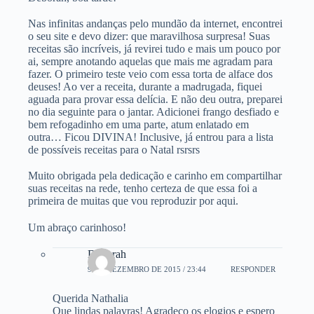
Nas infinitas andanças pelo mundão da internet, encontrei
o seu site e devo dizer: que maravilhosa surpresa! Suas
receitas são incríveis, já revirei tudo e mais um pouco por
ai, sempre anotando aquelas que mais me agradam para
fazer. O primeiro teste veio com essa torta de alface dos
deuses! Ao ver a receita, durante a madrugada, fiquei
aguada para provar essa delícia. E não deu outra, preparei
no dia seguinte para o jantar. Adicionei frango desfiado e
bem refogadinho em uma parte, atum enlatado em
outra… Ficou DIVINA! Inclusive, já entrou para a lista
de possíveis receitas para o Natal rsrsrs
Muito obrigada pela dedicação e carinho em compartilhar
suas receitas na rede, tenho certeza de que essa foi a
primeira de muitas que vou reproduzir por aqui.
Um abraço carinhoso!
Deborah
9 DE DEZEMBRO DE 2015 / 23:44
RESPONDER
Querida Nathalia
Que lindas palavras! Agradeço os elogios e espero