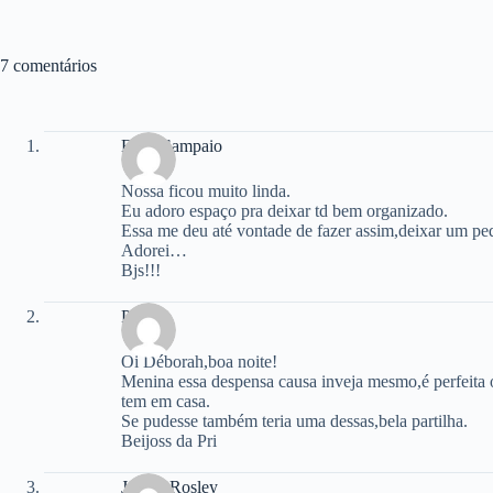
7 comentários
Edna Sampaio
Nossa ficou muito linda.
Eu adoro espaço pra deixar td bem organizado.
Essa me deu até vontade de fazer assim,deixar um pe
Adorei…
Bjs!!!
Pri
Oi Déborah,boa noite!
Menina essa despensa causa inveja mesmo,é perfeita o
tem em casa.
Se pudesse também teria uma dessas,bela partilha.
Beijoss da Pri
Jotta e Rosley