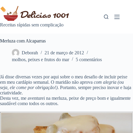
Pular
para
o
conteúdo
Receitas rápidas sem complicação
Merluza com Alcaparras
Deborah
21 de março de 2012
molhos
,
peixes e frutos do mar
5 comentários
Já disse diversas vezes por aqui sobre o meu desafio de incluir peixe
em meu cardápio semanal. O maridão não aprova
com alegria (ou
seja, ele come por obrigação!)
. Portanto, sempre preciso inovar e haja
criatividade.
Desta vez, me aventurei na merluza, peixe de preço bom e igualmente
saudável como todos os outros.