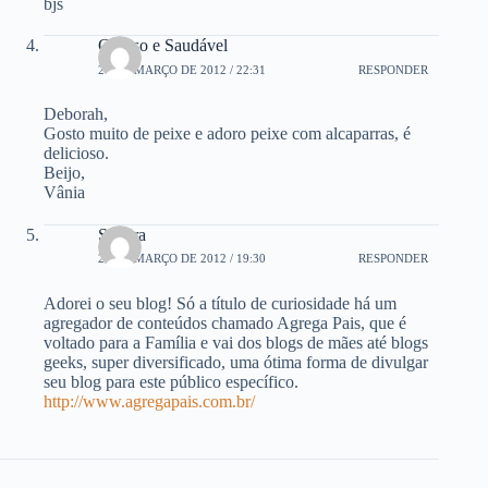
bjs
Guloso e Saudável
21 DE MARÇO DE 2012 / 22:31
RESPONDER
Deborah,
Gosto muito de peixe e adoro peixe com alcaparras, é
delicioso.
Beijo,
Vânia
Sandra
22 DE MARÇO DE 2012 / 19:30
RESPONDER
Adorei o seu blog! Só a título de curiosidade há um
agregador de conteúdos chamado Agrega Pais, que é
voltado para a Família e vai dos blogs de mães até blogs
geeks, super diversificado, uma ótima forma de divulgar
seu blog para este público específico.
http://www.agregapais.com.br/