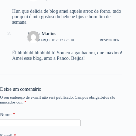
Hun que delicia de blog amei aquele arroz de forno, tudo
por qeui é mtu gostoso hehehehe bjus e bom fim de
semana
Vitória Martins
29 DE MARÇO DE 2012 / 23:10
RESPONDER
Êhhhhhhhhhhhhhhhh! Sou eu a ganhadora, que máximo!
Amei esse blog, amo a Panco. Beijos!
Deixe um comentário
O seu endereço de e-mail não será publicado.
Campos obrigatórios são
marcados com
*
Nome
*
E-mail
*