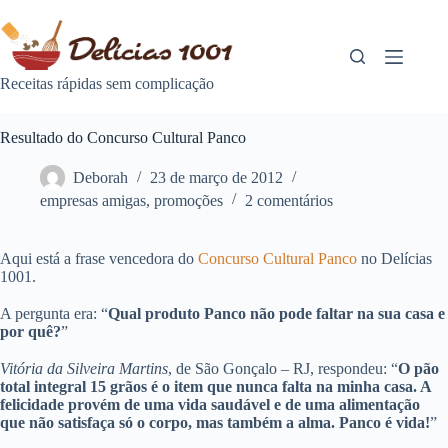
Pular
para
o
conteúdo
Receitas rápidas sem complicação
Resultado do Concurso Cultural Panco
Deborah
23 de março de 2012
empresas amigas
,
promoções
2 comentários
Aqui está a frase vencedora do
Concurso Cultural Panco
no Delícias
1001.
A pergunta era: “
Qual produto Panco não pode faltar na sua casa e
por quê?
”
Vitória da Silveira Martins
, de São Gonçalo – RJ, respondeu: “
O pão
total integral 15 grãos é o item que nunca falta na minha casa. A
felicidade provém de uma vida saudável e de uma alimentação
que não satisfaça só o corpo, mas também a alma. Panco é vida!
”