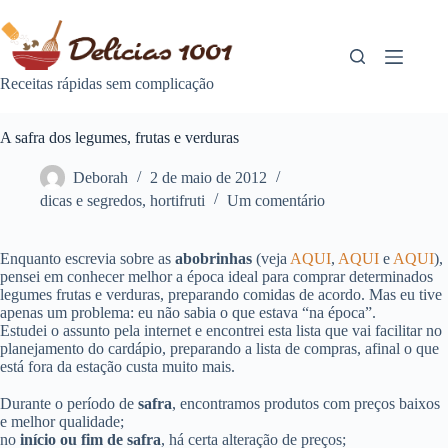
Pular
para
o
conteúdo
Receitas rápidas sem complicação
A safra dos legumes, frutas e verduras
Deborah
2 de maio de 2012
dicas e segredos
,
hortifruti
Um comentário
Enquanto escrevia sobre as
abobrinhas
(veja
AQUI
,
AQUI
e
AQUI
),
pensei em conhecer melhor a época ideal para comprar determinados
legumes frutas e verduras, preparando comidas de acordo. Mas eu tive
apenas um problema: eu não sabia o que estava “na época”.
Estudei o assunto pela internet e encontrei esta lista que vai facilitar no
planejamento do cardápio, preparando a lista de compras, afinal o que
está fora da estação custa muito mais.
Durante o período de
safra
, encontramos produtos com preços baixos
e melhor qualidade;
no
início ou fim de safra
, há certa alteração de preços;