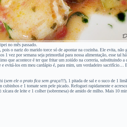
cipei no mês passado.
, pois o nariz do marido torce só de apontar na cozinha. Ele evita, não
s 1 vez por semana seja primordial para nossa alimentação, esse tal háb
 que acontece é ter que fritar um zoiúdo na correria, substituindo a d
e e evitá-los em meu cardápio é, para mim, um verdadeiro sacrifício… 
i (
sem ele o prato fica sem graça!!!
), 1 pitada de sal e o suco de 1 l
m cubinhos e 1 tomate sem pele picado. Refoguei rapidamente e acresc
 xícara de leite e 1 colher (sobremesa) de amido de milho. Mais 10 mi