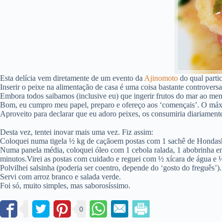
Esta delícia vem diretamente de um evento da
Ajinomoto
do qual parti
Inserir o peixe na alimentação de casa é uma coisa bastante controversa
Embora todos saibamos (inclusive eu) que ingerir frutos do mar ao meno
Bom, eu cumpro meu papel, preparo e ofereço aos ‘començais’. O máximo
Aproveito para declarar que eu adoro peixes, os consumiria diariament
Desta vez, tentei inovar mais uma vez. Fiz assim:
Coloquei numa tigela ½ kg de caçãoem postas com 1 sachê de Hondash
Numa panela média, coloquei óleo com 1 cebola ralada, 1 abobrinha e
minutos.Virei as postas com cuidado e reguei com ½ xícara de água e ½
Polvilhei salsinha (poderia ser coentro, depende do ‘gosto do freguês’).
Servi com arroz branco e salada verde.
Foi só, muito simples, mas saborosíssimo.
0