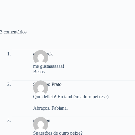
3 comentários
angicoock
me gustaaaaaaa!
Besos
Sabor no Prato
Que delícia! Eu também adoro peixes :)
Abraços, Fabiana.
mestrelin
Sugestões de outro peixe?