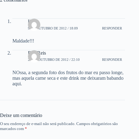
lili
9 DE OUTUBRO DE 2012 / 18:09
RESPONDER
Maldade!!!
Rita Reis
20 DE OUTUBRO DE 2012 / 22:10
RESPONDER
NOssa, a segunda foto dos frutos do mar eu passo longe,
mas aquela carne seca e este drink me deixaram babando
aqui.
Deixe um comentário
O seu endereço de e-mail não será publicado.
Campos obrigatórios são
marcados com
*