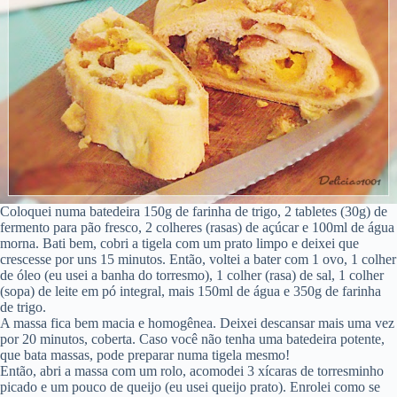
Coloquei numa batedeira 150g de farinha de trigo, 2 tabletes (30g) de
fermento para pão fresco, 2 colheres (rasas) de açúcar e 100ml de água
morna. Bati bem, cobri a tigela com um prato limpo e deixei que
crescesse por uns 15 minutos. Então, voltei a bater com 1 ovo, 1 colher
de óleo (eu usei a banha do torresmo), 1 colher (rasa) de sal, 1 colher
(sopa) de leite em pó integral, mais 150ml de água e 350g de farinha
de trigo.
A massa fica bem macia e homogênea. Deixei descansar mais uma vez
por 20 minutos, coberta. Caso você não tenha uma batedeira potente,
que bata massas, pode preparar numa tigela mesmo!
Então, abri a massa com um rolo, acomodei 3 xícaras de torresminho
picado e um pouco de queijo (eu usei queijo prato). Enrolei como se