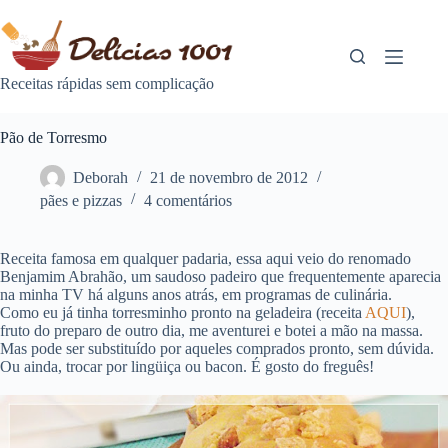
Pular
para
o
conteúdo
Receitas rápidas sem complicação
Pão de Torresmo
Deborah
21 de novembro de 2012
pães e pizzas
4 comentários
Receita famosa em qualquer padaria, essa aqui veio do renomado
Benjamim Abrahão, um saudoso padeiro que frequentemente aparecia
na minha TV há alguns anos atrás, em programas de culinária.
Como eu já tinha torresminho pronto na geladeira (receita
AQUI
),
fruto do preparo de outro dia, me aventurei e botei a mão na massa.
Mas pode ser substituído por aqueles comprados pronto, sem dúvida.
Ou ainda, trocar por lingüiça ou bacon. É gosto do freguês!