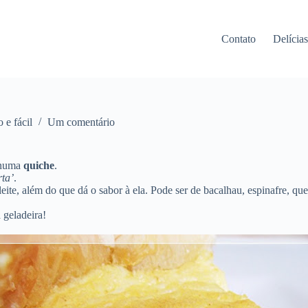
Contato
Delícia
o e fácil
Um comentário
 numa
quiche
.
rta’
.
leite, além do que dá o sabor à ela. Pode ser de bacalhau, espinafre, q
 geladeira!