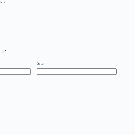
bm….
com
*
Site