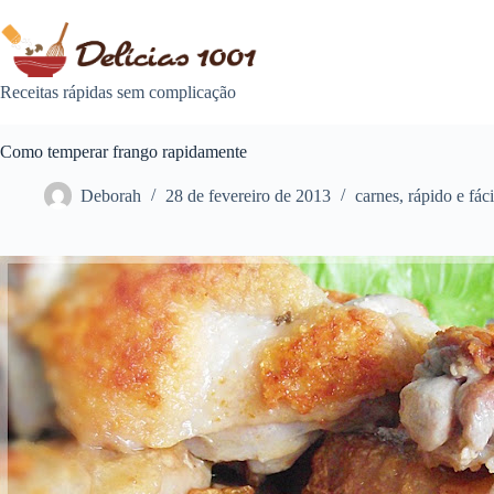
Pular
para
o
conteúdo
Receitas rápidas sem complicação
Como temperar frango rapidamente
Deborah
28 de fevereiro de 2013
carnes
,
rápido e fáci