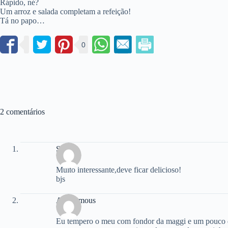
Rápido, né?
Um arroz e salada completam a refeição!
Tá no papo…
0
2 comentários
Silvia
Muito interessante,deve ficar delicioso!
bjs
Anonymous
Eu tempero o meu com fondor da maggi e um pouco d