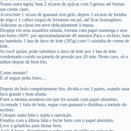
Numa outra tigela, bata 2 xícaras de açúcar com 5 gemas até formar
um creme claro.
Acrescente 1 xícara de guaraná sem gelo, depois 3 xícaras de farinha
de trigo e 1 colher (sopa) de fermento em pó, até ficar homogêneo.
Adicione as claras em neve delicadamente à massa.
Despeje em uma assadeira untada, forrada com papel manteiga e asse
em forno 180ºC por aproximadamente 40 minutos.Para o recheio, bata
na batedeira 1 lata de doce de leite (395g) com 1 caixinha de creme de
leite.
Se você quiser, pode substituir o doce de leite por 1 lata de leite
condensado cozido na panela de pressão por 20 min. Neste caso, só o
utilize depois de bem frio.
Como montar?
É só seguir pelas fotos…
Depois do bolo completamente frio, divida-o em 3 partes, usando uma
faca grande e bem afiada.
Forre a mesma assadeira em que foi assado com papel alumínio.
Acomode 1 fatia de bolo, regue com guaraná e distribua a metade do
recheio.
Coloque outra fatia e repita a operação.
Finalize com a última fatia e feche bem com o papel alumínio.
Leve à geladeira para firmar bem.
Após 8 horas, desenforme e cubra com chantilly ou açúcar de