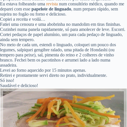
Eu estava folheando uma
revista
num consultório médico, quando me
deparei com esse
papelote de linguado
, num preparo rápido, sem
sujeira no fogão ou forno e delicioso.
Copiei a receita e voilá…
Fatiei uma cenoura e uma abobrinha no mandolim em tiras fininhas.
Cozinhei numa panela rapidamente, só para amolecer de leve. Escorri.
Cortei pedaços de papel alumínio, um para cada pedaço de linguado,
ainda sem tempero.
No meio de cada um, estendi o linguado, coloquei um pouco dos
legumes, salpiquei gengibre ralado, uma pitada de Hondashi (ou
tempero para peixe), sal, pimenta do reino e 2 colheres de vinho
branco. Fechei bem os pacotinhos e arrumei lado a lado numa
assadeira.
Levei ao forno aquecido por 15 minutos apenas.
Retirei e prontamente servi direto no prato, individualmente.
Só isso!
Saudável e delicioso!