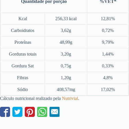
Quantidade por porção
%VET*
Kcal
256,33 kcal
12,81%
Carboidratos
3,62g
0,72%
Proteínas
48,99g
9,79%
Gorduras totais
3,20g
1,44%
Gordura Sat
0,75g
0,33%
Fibras
1,20g
4,8%
Sódio
408,57mg
17,02%
Cálculo nutricional realizado pela
Nutrivial
.