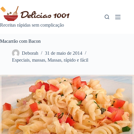
Pular
para
o
conteúdo
Receitas rápidas sem complicação
Macarrão com Bacon
Deborah
31 de maio de 2014
Especiais
,
massas
,
Massas
,
rápido e fácil