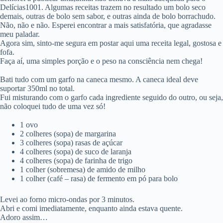
Delícias1001. Algumas receitas trazem no resultado um bolo seco
demais, outras de bolo sem sabor, e outras ainda de bolo borrachudo.
Não, não e não. Esperei encontrar a mais satisfatória, que agradasse
meu paladar.
Agora sim, sinto-me segura em postar aqui uma receita legal, gostosa e
fofa.
Faça aí, uma simples porção e o peso na consciência nem chega!
Bati tudo com um garfo na caneca mesmo. A caneca ideal deve
suportar 350ml no total.
Fui misturando com o garfo cada ingrediente seguido do outro, ou seja,
não coloquei tudo de uma vez só!
1 ovo
2 colheres (sopa) de margarina
3 colheres (sopa) rasas de açúcar
4 colheres (sopa) de suco de laranja
4 colheres (sopa) de farinha de trigo
1 colher (sobremesa) de amido de milho
1 colher (café – rasa) de fermento em pó para bolo
Levei ao forno micro-ondas por 3 minutos.
Abri e comi imediatamente, enquanto ainda estava quente.
Adoro assim…