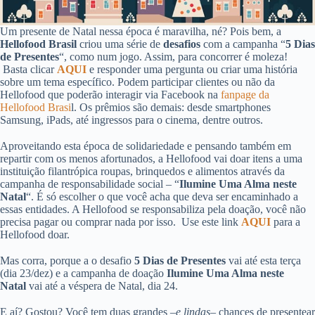
Um presente de Natal nessa época é maravilha, né? Pois bem, a
Hellofood Brasil
criou uma série de
desafios
com a campanha “
5 Dias
de Presentes
“, como num jogo. Assim, para concorrer é moleza!
Basta clicar
AQUI
e responder uma pergunta ou criar uma história
sobre um tema específico. Podem participar clientes ou não da
Hellofood que poderão interagir via Facebook na
fanpage da
Hellofood Brasi
l. Os prêmios são demais: desde smartphones
Samsung, iPads, até ingressos para o cinema, dentre outros.
Aproveitando esta época de solidariedade e pensando também em
repartir com os menos afortunados, a Hellofood vai doar itens a uma
instituição filantrópica roupas, brinquedos e alimentos através da
campanha de responsabilidade social – “
Ilumine Uma Alma neste
Natal
“. É só escolher o que você acha que deva ser encaminhado a
essas entidades. A Hellofood se responsabiliza pela doação, você não
precisa pagar ou comprar nada por isso. Use este link
AQUI
para a
Hellofood doar.
Mas corra, porque a o desafio
5 Dias de Presentes
vai até esta terça
(dia 23/dez) e a campanha de doação
Ilumine Uma Alma neste
Natal
vai até a véspera de Natal, dia 24.
E aí? Gostou? Você tem duas grandes –
e lindas
– chances de presentear