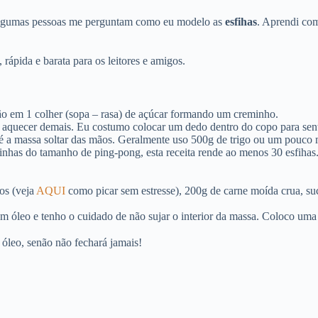
 Algumas pessoas me perguntam como eu modelo as
esfihas
. Aprendi co
 rápida e barata para os leitores e amigos.
ão em 1 colher (sopa – rasa) de açúcar formando um creminho.
e aquecer demais. Eu costumo colocar um dedo dentro do copo para sen
até a massa soltar das mãos. Geralmente uso 500g de trigo ou um pouco 
has do tamanho de ping-pong, esta receita rende ao menos 30 esfihas.
os (veja
AQUI
como picar sem estresse), 200g de carne moída crua, suco
óleo e tenho o cuidado de não sujar o interior da massa. Coloco uma 
 óleo, senão não fechará jamais!