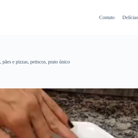
Contato
Delícia
,
pães e pizzas
,
petiscos
,
prato único
Tocador
de
vídeo