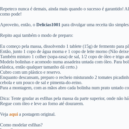
Repeteco nunca é demais, ainda mais quando o sucesso é garantido!
como pode!
Aproveito, então, o
Delícias1001
para divulgar uma receita tão simples,
Repito aqui também o modo de preparo:
Eu começo pela massa, dissolvendo 1 tablete (15g) de fermento para p
Então, junto 1 copo de água morna e 1 copo de leite morno (Não deix
Também misturo 1 colher (sopa-rasa) de sal, 1/2 copo de óleo e trigo 
Modelo bolinhas e acomodo numa assadeira untada com óleo. Para bolin
elástica, então qualquer tamanho dá certo.)
Cubro com um plástico e reservo.
Enquanto descansam, preparo o recheio misturando 2 tomates picadinh
cebola e um pouco de sal e pimenta-do-reino.
Para a montagem, com as mãos abro cada bolinha num prato untado com 
Dica: Tente grudar as esfihas pela massa da parte superior, onde não há
Regue com óleo e leve ao forno até dourarem.
Veja
aqui
a postagem original.
Como modelar esfihas?