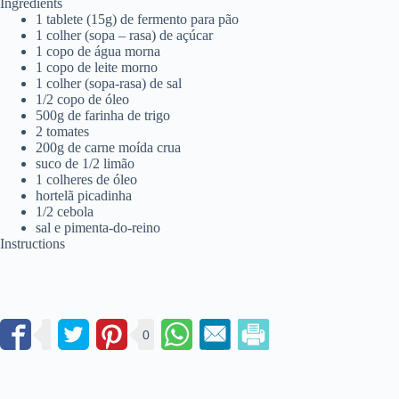
Ingredients
1 tablete (15g) de fermento para pão
1 colher (sopa – rasa) de açúcar
1 copo de água morna
1 copo de leite morno
1 colher (sopa-rasa) de sal
1/2 copo de óleo
500g de farinha de trigo
2 tomates
200g de carne moída crua
suco de 1/2 limão
1 colheres de óleo
hortelã picadinha
1/2 cebola
sal e pimenta-do-reino
Instructions
0