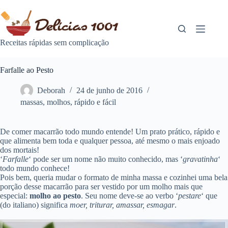
Pular
para
o
conteúdo
Receitas rápidas sem complicação
Farfalle ao Pesto
Deborah
24 de junho de 2016
massas
,
molhos
,
rápido e fácil
De comer macarrão todo mundo entende! Um prato prático, rápido e
que alimenta bem toda e qualquer pessoa, até mesmo o mais enjoado
dos mortais!
‘
Farfalle
‘ pode ser um nome não muito conhecido, mas ‘
gravatinha
‘
todo mundo conhece!
Pois bem, queria mudar o formato de minha massa e cozinhei uma bela
porção desse macarrão para ser vestido por um molho mais que
especial:
molho ao pesto
. Seu nome deve-se ao verbo ‘
pestare
‘ que
(do italiano) significa
moer, triturar, amassar, esmagar
.