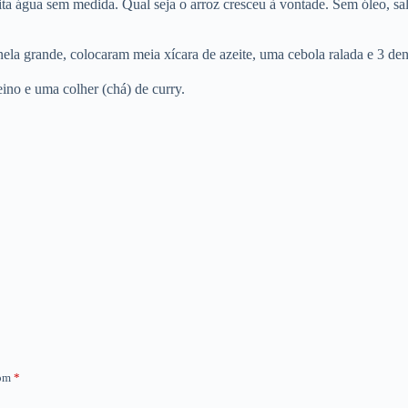
a água sem medida. Qual seja o arroz cresceu à vontade. Sem óleo, sa
la grande, colocaram meia xícara de azeite, uma cebola ralada e 3 den
eino e uma colher (chá) de curry.
…
com
*