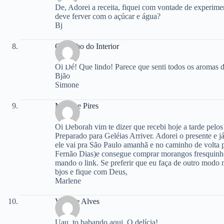
De, Adorei a receita, fiquei com vontade de experimen
deve ferver com o açúcar e água?
Bj
Gostinho do Interior
Oi Dé! Que lindo! Parece que senti todos os aromas 
Bjão
Simone
Marlene Pires
Oi Deborah vim te dizer que recebi hoje a tarde pelos
Preparado para Geléias Arriver. Adorei o presente e 
ele vai pra São Paulo amanhã e no caminho de volta 
Fernão Dias)e consegue comprar morangos fresquinhos.
mando o link. Se preferir que eu faça de outro modo 
bjos e fique com Deus,
Marlene
Viviane Alves
Uau, to babando aqui. Q delícia!