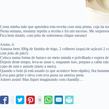
Conta minha mãe que aprendeu esta receita com uma prima, cuja tia tra
Nesta semana, mommy repetiu a receita e foi um sucesso. Me surpreend
Fica bem úmido, com jeito de sobremesa chique mesmo!
Assim, ó:
Amassa bem 300g de farinha de trigo, 2 colheres (sopa) de açúcar) 2 col
com jeito de pão!
)
Coloca numa forma de buraco no meio untada e polvilhada e espera de 2
Depois deste tempo, leva-se assar e, enquanto isso, prepara a calda ral
copo de rum e anizete (meio a meio).
Quando o bolo já está assado (o que acontece bem rápido), fira bastant
Leva para gelar e sirva com uva passa ou ameixa preta.
Adorei assim! Mas fiquei imaginando com chantilly…
0