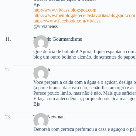
Bjs
http://www.viviass.blogspot.com
http://www.meublogdereceitasfavoritas.blogspot.com
https://www.facebook.com/Viviass
@vivianeass
Bruna do Gourmandisme
Que delícia de bolinho! Agora, fiquei espantada com
blog um outro bolinho alemão, de sementes de papoula
Deborah
Você prepara a calda com a água e o açúcar, desliga o
(a parte branca da casca não, senão fica amargo) e as 
Parece pouco limão, mas não é não. Mais que suficien
E faça com antecedência, porque depois fica mais gos
Bjs
Teresa Newman
Deborah com certeza perfumou a casa e aguçou o p