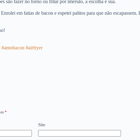
s são fazer no forno ou fritar por imersão, a escolha é sua.
. Enrolei em fatias de bacon e espetei palitos para que não escapassem. 
so!
n
#amobacon
#airfryer
com
*
Site