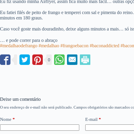
Eu fiz usando minha Airfryer, assim fica muito mais fácil… outras opçõe
Eu fatiei filés de peito de frango e temperei com sal e pimenta do reino
minutos em 180 graus.
Caso você goste mais douradinho, deixe alguns minutos a mais… só is
… e pode correr para o abraço ⠀⠀⠀⠀⠀⠀⠀⠀⠀⠀
#medalhaodefrango
#medalhao
#frangoebacon
#baconaddicted
#baco
0
Deixe um comentário
O seu endereço de e-mail não será publicado.
Campos obrigatórios são marcados 
Nome
*
E-mail
*