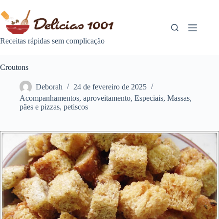
Pular
para
o
conteúdo
Receitas rápidas sem complicação
Croutons
Deborah
24 de fevereiro de 2025
Acompanhamentos
,
aproveitamento
,
Especiais
,
Massas
,
pães e pizzas
,
petiscos