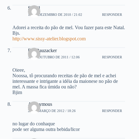
Syspil
13 DE DEZEMBRO DE 2010 / 21:02
RESPONDER
Adorei a receita do pão de mel. Vou fazer para este Natal.
Bjs.
http://www.sissy-atelier.blogspot.com
Dri Dauzacker
31 DE OUTUBRO DE 2011 / 12:06
RESPONDER
Oieee,
Noossa, tô procurando receitas de pão de mel e achei
interessante e intrigante a idéia da maionese no pão de
mel. A massa fica úmida ou não?
Bjim
Anonymous
23 DE MARÇO DE 2012 / 18:26
RESPONDER
no lugar do conhaque
pode ser alguma outra bebida/licor