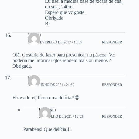
Eu usei a medida base de xícara de chá,
ou seja, 240ml.
Espero que vc goste.
Obrigada
Bj
Valéria
16 DE FEVEREIRO DE 2017 / 10:57
RESPONDER
Olá. Gostaria de fazer para presentear na páscoa. Vc
poderia me informar qtos rendem mais ou menos ?
Obrigada.
Luisa
30 DE JUNHO DE 2021 / 21:39
RESPONDER
Fiz e adorei, ficou uma delícia!!😍
Deborah
2 DE JULHO DE 2021 / 16:53
RESPONDER
Parabéns! Que delícia!!!