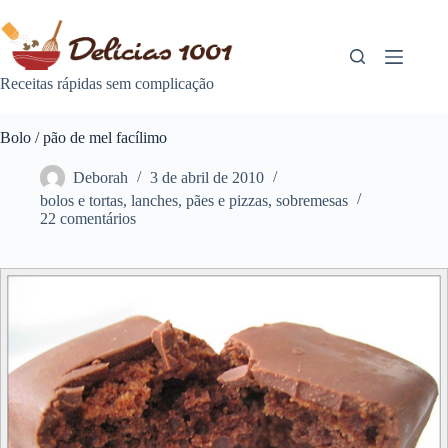
Pular
para
o
conteúdo
Receitas rápidas sem complicação
Bolo / pão de mel facílimo
Deborah
3 de abril de 2010
bolos e tortas
,
lanches
,
pães e pizzas
,
sobremesas
22 comentários