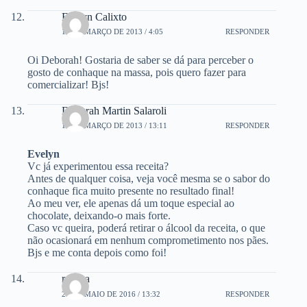
Evelyn Calixto
19 DE MARÇO DE 2013 / 4:05
RESPONDER
Oi Deborah! Gostaria de saber se dá para perceber o
gosto de conhaque na massa, pois quero fazer para
comercializar! Bjs!
Deborah Martin Salaroli
19 DE MARÇO DE 2013 / 13:11
RESPONDER
Evelyn
Vc já experimentou essa receita?
Antes de qualquer coisa, veja você mesma se o sabor do
conhaque fica muito presente no resultado final!
Ao meu ver, ele apenas dá um toque especial ao
chocolate, deixando-o mais forte.
Caso vc queira, poderá retirar o álcool da receita, o que
não ocasionará em nenhum comprometimento nos pães.
Bjs e me conta depois como foi!
rosana
23 DE MAIO DE 2016 / 13:32
RESPONDER