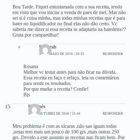
Boa Tarde. Fiquei entusiamada com a sua receita, tendo
em vista que vou iniciar a venda de paes de mel. Mas não
sei si é coisa minha, mas todas minhas receitas que é para
bater no liquidificador no final elas não dão certo. Vc
saberia me dizer si essa receita se adaptaria na batedeira??
Grata por compartilhar!
Deborah
23 DE MAIO DE 2016 / 20:35
RESPONDER
Rosana
Melhor vc testar antes para não ficar na dúvida.
Essa receita eu faço e refaço, leia os comentários
para sentir os resultados.
Por que mudar a receita? Confie!
Bjs
Eva Inés
19 DE OUTUBRO DE 2016 / 21:44
RESPONDER
Meu problema é com as xícaras ,não sao iguais todas
,umas tem mais um pouco de 100 grs ,mais outras 250
grs .Devido a este assunto as receitas nao ficam bem .Por