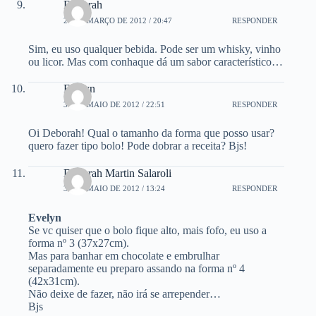
Deborah
23 DE MARÇO DE 2012 / 20:47
RESPONDER
Sim, eu uso qualquer bebida. Pode ser um whisky, vinho
ou licor. Mas com conhaque dá um sabor característico…
Evelyn
30 DE MAIO DE 2012 / 22:51
RESPONDER
Oi Deborah! Qual o tamanho da forma que posso usar?
quero fazer tipo bolo! Pode dobrar a receita? Bjs!
Deborah Martin Salaroli
31 DE MAIO DE 2012 / 13:24
RESPONDER
Evelyn
Se vc quiser que o bolo fique alto, mais fofo, eu uso a
forma nº 3 (37x27cm).
Mas para banhar em chocolate e embrulhar
separadamente eu preparo assando na forma nº 4
(42x31cm).
Não deixe de fazer, não irá se arrepender…
Bjs