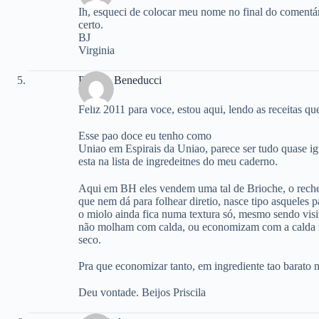
Ih, esqueci de colocar meu nome no final do comentári
certo.
BJ
Virginia
Priscila Beneducci
Feliz 2011 para voce, estou aqui, lendo as receitas 
Esse pao doce eu tenho como
Uniao em Espirais da Uniao, parece ser tudo quase ig
esta na lista de ingredeitnes do meu caderno.
Aqui em BH eles vendem uma tal de Brioche, o rechei
que nem dá para folhear diretio, nasce tipo asquele
o miolo ainda fica numa textura só, mesmo sendo visi
não molham com calda, ou economizam com a calda n
seco.
Pra que economizar tanto, em ingrediente tao barato
Deu vontade. Beijos Priscila