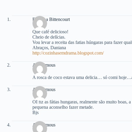
Daniana Bittencourt
Que café delicioso!
Cheio de delícias.
Vou levar a receita das fatias húngaras para fazer qual
Abraços, Daniana
http://cozinhasemdrama.blogspot.com/
Anonymous
A rosca de coco estava uma delicia… só comi hoje…a
Anonymous
OI fiz as fátias hungaras, realmente são muito boas, 
pequena aconselho fazer metade.
Bjs
Anonymous