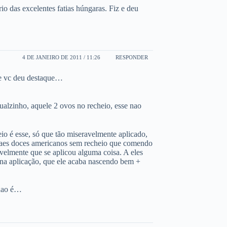
o das excelentes fatias húngaras. Fiz e deu
4 DE JANEIRO DE 2011 / 11:26
RESPONDER
que vc deu destaque…
ualzinho, aquele 2 ovos no recheio, esse nao
o é esse, só que tão miseravelmente aplicado,
s paes doces americanos sem recheio que comendo
velmente que se aplicou alguma coisa. A eles
a aplicação, que ele acaba nascendo bem +
 nao é…