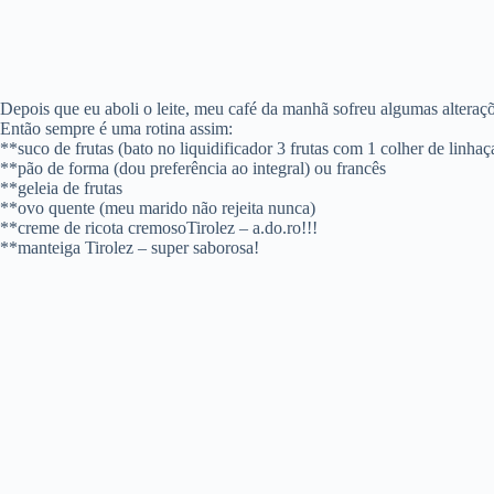
Depois que eu aboli o leite, meu café da manhã sofreu algumas alteraç
Então sempre é uma rotina assim:
**suco de frutas (bato no liquidificador 3 frutas com 1 colher de linha
**pão de forma (dou preferência ao integral) ou francês
**geleia de frutas
**ovo quente (meu marido não rejeita nunca)
**creme de ricota cremosoTirolez – a.do.ro!!!
**manteiga Tirolez – super saborosa!