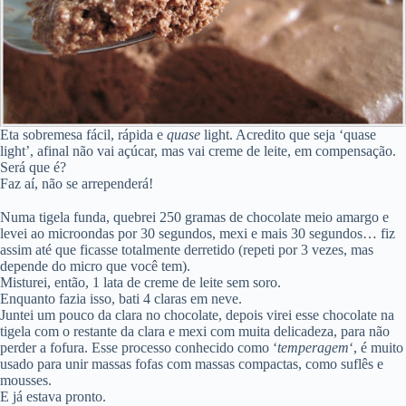
Eta sobremesa fácil, rápida e
quase
light. Acredito que seja ‘quase
light’, afinal não vai açúcar, mas vai creme de leite, em compensação.
Será que é?
Faz aí, não se arrependerá!
Numa tigela funda, quebrei 250 gramas de chocolate meio amargo e
levei ao microondas por 30 segundos, mexi e mais 30 segundos… fiz
assim até que ficasse totalmente derretido (repeti por 3 vezes, mas
depende do micro que você tem).
Misturei, então, 1 lata de creme de leite sem soro.
Enquanto fazia isso, bati 4 claras em neve.
Juntei um pouco da clara no chocolate, depois virei esse chocolate na
tigela com o restante da clara e mexi com muita delicadeza, para não
perder a fofura. Esse processo conhecido como ‘
temperagem
‘, é muito
usado para unir massas fofas com massas compactas, como suflês e
mousses.
E já estava pronto.