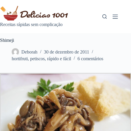
Pular
para
o
conteúdo
Receitas rápidas sem complicação
Shimeji
Deborah
30 de dezembro de 2011
hortifruti
,
petiscos
,
rápido e fácil
6 comentários