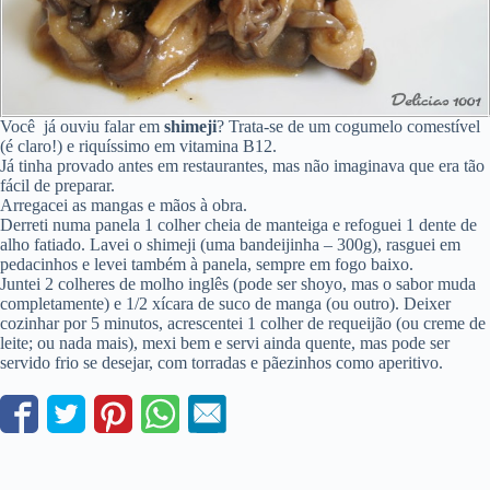
Você já ouviu falar em
shimeji
? Trata-se de um cogumelo comestível
(é claro!) e riquíssimo em vitamina B12.
Já tinha provado antes em restaurantes, mas não imaginava que era tão
fácil de preparar.
Arregacei as mangas e mãos à obra.
Derreti numa panela 1 colher cheia de manteiga e refoguei 1 dente de
alho fatiado. Lavei o shimeji (uma bandeijinha – 300g), rasguei em
pedacinhos e levei também à panela, sempre em fogo baixo.
Juntei 2 colheres de molho inglês (pode ser shoyo, mas o sabor muda
completamente) e 1/2 xícara de suco de manga (ou outro). Deixer
cozinhar por 5 minutos, acrescentei 1 colher de requeijão (ou creme de
leite; ou nada mais), mexi bem e servi ainda quente, mas pode ser
servido frio se desejar, com torradas e pãezinhos como aperitivo.