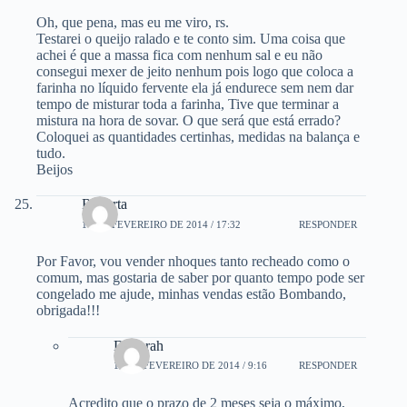
Oh, que pena, mas eu me viro, rs.
Testarei o queijo ralado e te conto sim. Uma coisa que
achei é que a massa fica com nenhum sal e eu não
consegui mexer de jeito nenhum pois logo que coloca a
farinha no líquido fervente ela já endurece sem nem dar
tempo de misturar toda a farinha, Tive que terminar a
mistura na hora de sovar. O que será que está errado?
Coloquei as quantidades certinhas, medidas na balança e
tudo.
Beijos
Roberta
18 DE FEVEREIRO DE 2014 / 17:32
RESPONDER
Por Favor, vou vender nhoques tanto recheado como o
comum, mas gostaria de saber por quanto tempo pode ser
congelado me ajude, minhas vendas estão Bombando,
obrigada!!!
Deborah
19 DE FEVEREIRO DE 2014 / 9:16
RESPONDER
Acredito que o prazo de 2 meses seja o máximo,