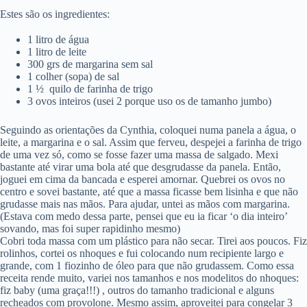
Estes são os ingredientes:
1 litro de água
1 litro de leite
300 grs de margarina sem sal
1 colher (sopa) de sal
1 ½ quilo de farinha de trigo
3 ovos inteiros (usei 2 porque uso os de tamanho jumbo)
Seguindo as orientações da Cynthia, coloquei numa panela a água, o
leite, a margarina e o sal. Assim que ferveu, despejei a farinha de trigo
de uma vez só, como se fosse fazer uma massa de salgado. Mexi
bastante até virar uma bola até que desgrudasse da panela. Então,
joguei em cima da bancada e esperei amornar. Quebrei os ovos no
centro e sovei bastante, até que a massa ficasse bem lisinha e que não
grudasse mais nas mãos. Para ajudar, untei as mãos com margarina.
(Estava com medo dessa parte, pensei que eu ia ficar ‘o dia inteiro’
sovando, mas foi super rapidinho mesmo)
Cobri toda massa com um plástico para não secar. Tirei aos poucos. Fiz
rolinhos, cortei os nhoques e fui colocando num recipiente largo e
grande, com 1 fiozinho de óleo para que não grudassem. Como essa
receita rende muito, variei nos tamanhos e nos modelitos do nhoques:
fiz baby (uma graça!!!) , outros do tamanho tradicional e alguns
recheados com provolone. Mesmo assim, aproveitei para congelar 3