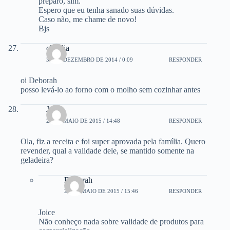
preparo, sim.
Espero que eu tenha sanado suas dúvidas.
Caso não, me chame de novo!
Bjs
claudia
31 DE DEZEMBRO DE 2014 / 0:09
RESPONDER
oi Deborah
posso levá-lo ao forno com o molho sem cozinhar antes
Joice
27 DE MAIO DE 2015 / 14:48
RESPONDER
Ola, fiz a receita e foi super aprovada pela família. Quero
revender, qual a validade dele, se mantido somente na
geladeira?
Deborah
28 DE MAIO DE 2015 / 15:46
RESPONDER
Joice
Não conheço nada sobre validade de produtos para