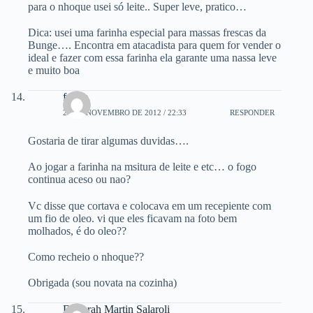
para o nhoque usei só leite.. Super leve, pratico…
Dica: usei uma farinha especial para massas frescas da
Bunge…. Encontra em atacadista para quem for vender o
ideal e fazer com essa farinha ela garante uma nassa leve
e muito boa
friede
27 DE NOVEMBRO DE 2012 / 22:33
RESPONDER
Gostaria de tirar algumas duvidas….
Ao jogar a farinha na msitura de leite e etc… o fogo
continua aceso ou nao?
Vc disse que cortava e colocava em um recepiente com
um fio de oleo. vi que eles ficavam na foto bem
molhados, é do oleo??
Como recheio o nhoque??
Obrigada (sou novata na cozinha)
Deborah Martin Salaroli