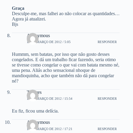
Graça
Desculpe-me, mas falhei ao não colocar as quantidades…
Agora já atualizei.
Bjs
Anonymous
10 DE MARÇO DE 2012 / 5:05
RESPONDER
Hummm, sem batatas, por isso que não gosto desses
congelados. E dá um trabalho ficar fazendo, seria otimo
se tivesse como congelar o que vai com batata mesmo né,
uma pena. Aliás acho sensacional nhoque de
mandioquinha, acho que também não dá para congelar
né?
Tamires
12 DE MARÇO DE 2012 / 15:54
RESPONDER
Eu fiz, ficou uma delícia.
Anonymous
12 DE MARÇO DE 2012 / 17:21
RESPONDER