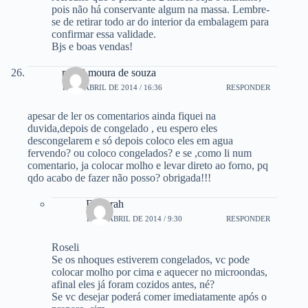
pois não há conservante algum na massa. Lembre-
se de retirar todo ar do interior da embalagem para
confirmar essa validade.
Bjs e boas vendas!
roseli moura de souza
10 DE ABRIL DE 2014 / 16:36
RESPONDER
apesar de ler os comentarios ainda fiquei na
duvida,depois de congelado , eu espero eles
descongelarem e só depois coloco eles em agua
fervendo? ou coloco congelados? e se ,como li num
comentario, ja colocar molho e levar direto ao forno, pq
qdo acabo de fazer não posso? obrigada!!!
Deborah
11 DE ABRIL DE 2014 / 9:30
RESPONDER
Roseli
Se os nhoques estiverem congelados, vc pode
colocar molho por cima e aquecer no microondas,
afinal eles já foram cozidos antes, né?
Se vc desejar poderá comer imediatamente após o