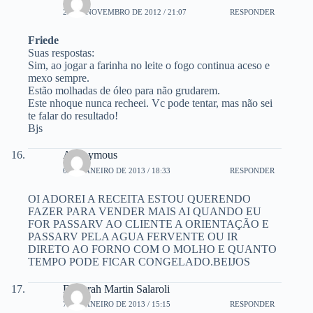
28 DE NOVEMBRO DE 2012 / 21:07
RESPONDER
Friede
Suas respostas:
Sim, ao jogar a farinha no leite o fogo continua aceso e
mexo sempre.
Estão molhadas de óleo para não grudarem.
Este nhoque nunca recheei. Vc pode tentar, mas não sei
te falar do resultado!
Bjs
Anonymous
6 DE JANEIRO DE 2013 / 18:33
RESPONDER
OI ADOREI A RECEITA ESTOU QUERENDO
FAZER PARA VENDER MAIS AI QUANDO EU
FOR PASSARV AO CLIENTE A ORIENTAÇÃO E
PASSARV PELA AGUA FERVENTE OU IR
DIRETO AO FORNO COM O MOLHO E QUANTO
TEMPO PODE FICAR CONGELADO.BEIJOS
Deborah Martin Salaroli
7 DE JANEIRO DE 2013 / 15:15
RESPONDER