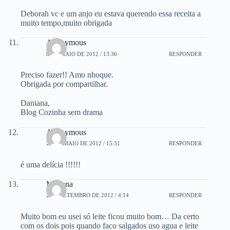
Deborah vc e um anjo eu estava querendo essa receita a
muito tempo,muito obrigada
Anonymous
8 DE MAIO DE 2012 / 13:36
RESPONDER
Preciso fazer!! Amo nhoque.
Obrigada por compartilhar.
Daniana,
Blog Cozinha sem drama
Anonymous
22 DE MAIO DE 2012 / 15:31
RESPONDER
é uma delícia !!!!!!
Mariana
2 DE SETEMBRO DE 2012 / 4:14
RESPONDER
Muito bom eu usei só leite ficou muito bom… Da certo
com os dois pois quando faco salgados uso agua e leite