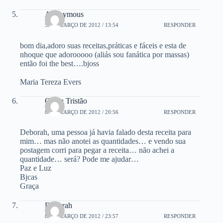
Anonymous
5 DE MARÇO DE 2012 / 13:54
RESPONDER
bom dia,adoro suas receitas,práticas e fáceis e esta de
nhoque que adorooooo (aliás sou fanática por massas)
então foi the best….bjoss
Maria Tereza Evers
Graça Tristão
8 DE MARÇO DE 2012 / 20:56
RESPONDER
Deborah, uma pessoa já havia falado desta receita para
mim… mas não anotei as quantidades… e vendo sua
postagem corri para pegar a receita… não achei a
quantidade… será? Pode me ajudar…
Paz e Luz
Bjcas
Graça
Deborah
8 DE MARÇO DE 2012 / 23:57
RESPONDER