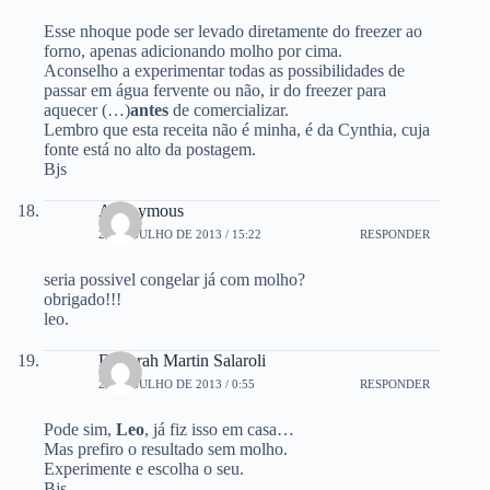
Esse nhoque pode ser levado diretamente do freezer ao
forno, apenas adicionando molho por cima.
Aconselho a experimentar todas as possibilidades de
passar em água fervente ou não, ir do freezer para
aquecer (…)
antes
de comercializar.
Lembro que esta receita não é minha, é da Cynthia, cuja
fonte está no alto da postagem.
Bjs
Anonymous
24 DE JULHO DE 2013 / 15:22
RESPONDER
seria possivel congelar já com molho?
obrigado!!!
leo.
Deborah Martin Salaroli
25 DE JULHO DE 2013 / 0:55
RESPONDER
Pode sim,
Leo
, já fiz isso em casa…
Mas prefiro o resultado sem molho.
Experimente e escolha o seu.
Bjs