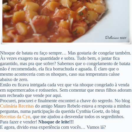
Nhoque de batata eu faço sempre… Mas gostaria de congelar também.
Às vezes exagero na quantidade e sobra. Tudo bem, o jantar fica
garantido, mas pra que sofrer? Sabemos que o congelamento de batata
não é recomendado, ela fica borrachuda e aguada. É claro que o
mesmo aconteceria com os nhoques, caso sua temperatura caísse
abaixo de zero.
Então eu ficava intrigada cada vez que via nhoque congelado à venda
em supermercados e rotisseries. Sem comentar que meus filhos adoram
um recheado que vende por aqui.
Procurei, procurei e finalmente encontrei a chave do segredo. No blog
Culinária Receitas
do amigo Mauro Rebelo estava a resposta a minhas
perguntas, numa participação da querida Cynthia Goetz, do blog
Receitas da Cyn
, que me ajudou a desvendar todos os segredinhos.
Para fazer e vender!
Nhoque de leite!!!
E agora, divido essa experiência com vocês… Vamos lá?