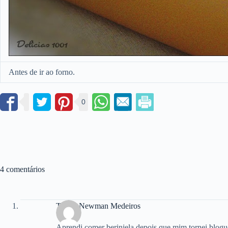
Antes de ir ao forno.
0
4 comentários
Teresa Newman Medeiros
Aprendi comer berinjela depois que mim tornei blogue