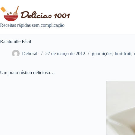
Pular
para
o
conteúdo
Receitas rápidas sem complicação
Ratatouille Fácil
Deborah
27 de março de 2012
guarnições
,
hortifruti
,
Um prato rústico delicioso…