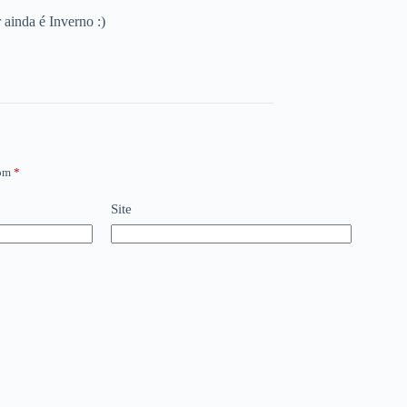
 ainda é Inverno :)
com
*
Site