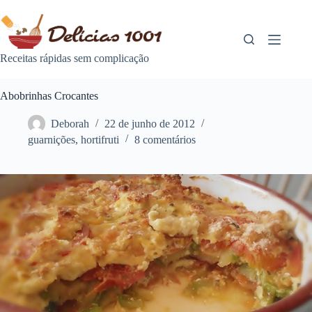
Pular
para
o
conteúdo
Receitas rápidas sem complicação
Abobrinhas Crocantes
Deborah
22 de junho de 2012
guarnições
,
hortifruti
8 comentários