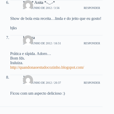
*-._.-* Anita *-._.-*
23 DE JUNHO DE 2012 / 3:56
RESPONDER
Show de bola esta receita…linda e do jeito que eu gosto!
bjks
Iraluiza
23 DE JUNHO DE 2012 / 16:51
RESPONDER
Prática e rápida. Adoro…
Bom fds.
Iraluiza.
http://quandonaoestudocozinho.blogspot.com/
Joana
25 DE JUNHO DE 2012 / 20:37
RESPONDER
Ficou com um aspecto delicioso :)