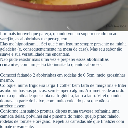
Por mais incrível que pareça, quando vou ao supermercado ou ao
varejão, as abobrinhas me perseguem.
Elas me hipnotizam… Sei que é um legume sempre presente na minha
geladeira (e, consequentemente na mesa de casa). Mas seu sabor tão
suave e sua versatilidade me encantam.
Não pude resistir mais uma vez e preparei essas
abobrinhas
crocantes
, com um jeitão tão inusitado quanto saboroso.
Comecei fatiando 2 abobrinhas em rodelas de 0,5cm, meio grossinhas
mesmo.
Coloquei numa frigideira larga 1 colher bem farta de margarina e fritei
as abobrinhas aos poucos, sem tempero algum. Arrumei-as de acordo
com a quantidade que cabia na frigideira, lado a lado. Virei quando
dourava a parte de baixo, com muito cuidado para que não se
arrebentassem.
Conforme iam saindo prontas, dispus numa travessa refratária uma
camada delas, polvilhei sal e pimenta do reino, queijo prato ralado,
rodelas de tomate e orégano. Repeti as camadas até que finalizei com
tomate novamente.