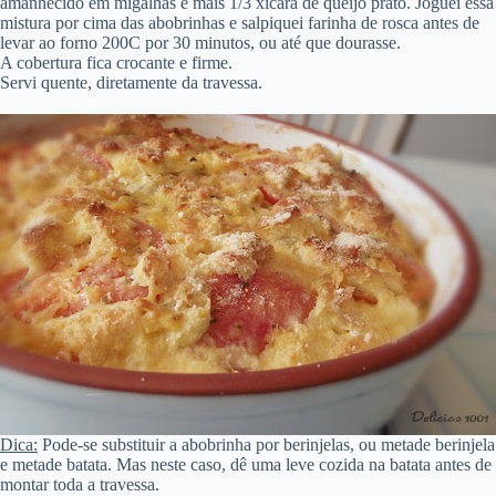
amanhecido em migalhas e mais 1/3 xícara de queijo prato. Joguei essa
mistura por cima das abobrinhas e salpiquei farinha de rosca antes de
levar ao forno 200C por 30 minutos, ou até que dourasse.
A cobertura fica crocante e firme.
Servi quente, diretamente da travessa.
Dica:
Pode-se substituir a abobrinha por berinjelas, ou metade berinjela
e metade batata. Mas neste caso, dê uma leve cozida na batata antes de
montar toda a travessa.